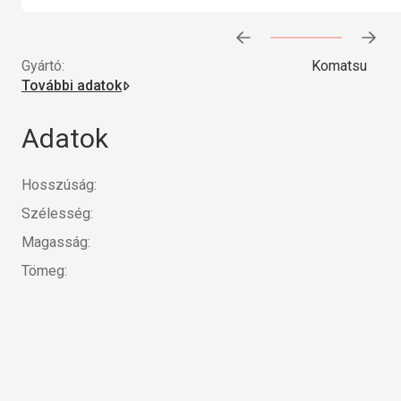
Előrehaladás:
0
%
Gyártó:
Komatsu
További adatok
Adatok
Hosszúság:
Szélesség:
Magasság:
Tömeg: