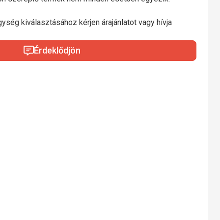
gység kiválasztásához kérjen árajánlatot vagy hívja
Érdeklődjön