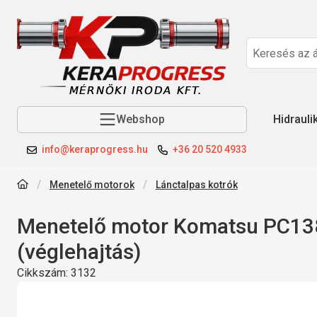
Webshop
Hidrauli
info@keraprogress.hu
+36 20 520 4933
Menetelő motorok
Lánctalpas kotrók
Menetelő motor Komatsu PC13
(véglehajtás)
Cikkszám:
3132