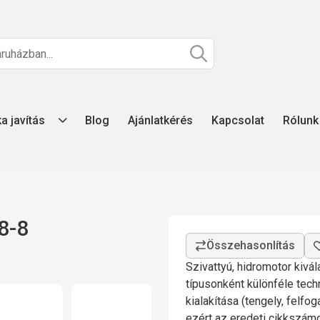
ka javítás
Blog
Ajánlatkérés
Kapcsolat
Rólunk
8-8
Szivattyú, hidromotor kivá
típusonként különféle tech
kialakítása (tengely, felfo
ezért az eredeti cikkszá