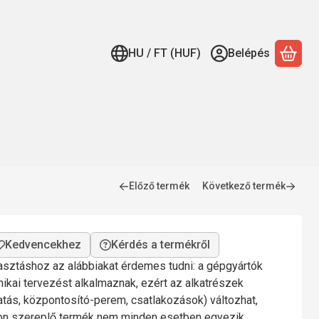
HU / FT (HUF)
Belépés
A ko
Előző termék
Következő termék
Kérdés a termékről
lasztáshoz az alábbiakat érdemes tudni: a gépgyártók
nikai tervezést alkalmaznak, ezért az alkatrészek
gatás, központosító-perem, csatlakozások) változhat,
mon szereplő termék nem minden esetben egyezik.