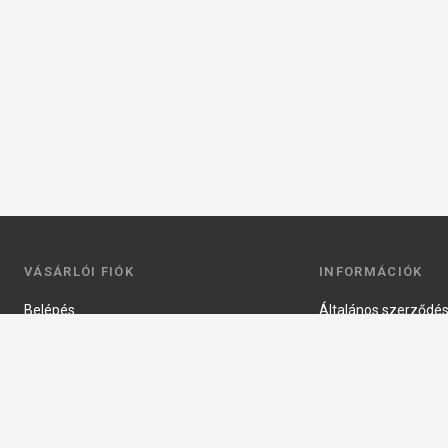
VÁSÁRLÓI FIÓK
INFORMÁCIÓK
Belépés
Általános szerződési
Regisztráció
Adatkezelési tájéko
Profilom
Fizetés
Kosár
Szállítás