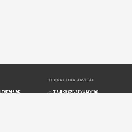
HIDRAULIKA JAVÍTÁS
 feltételek
Hidraulika szivattyú javitás
ztató
Hidromotor javítás
Munkahenger javítás
Vezérlő tömb javítás