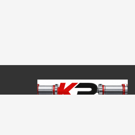
Copyright © 2026, Keraprogress Kft. Minden jog fenntartva!
2146 Mogyoród, Jókai Mór u. 16