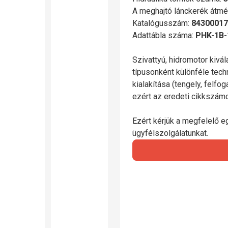
A meghajtó lánckerék átmé
Katalógusszám:
84300017
Adattábla száma:
PHK-1B-
Szivattyú, hidromotor kivá
típusonként különféle tech
kialakítása (tengely, felfo
ezért az eredeti cikkszá
Ezért kérjük a megfelelő e
ügyfélszolgálatunkat.