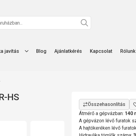
ka javítás
Blog
Ajánlatkérés
Kapcsolat
Rólunk
z
4R-HS
Átmérő a gépvázban:
140
A gépvázon lévő furatok 
A hajtókeréken lévő furat
Hidraulika tömlők száma:
3