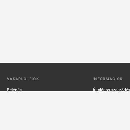
VÁSÁRLÓI FIÓK
INFORMÁCIÓK
Belépés
Általános szerződési
Regisztráció
Adatkezelési tájéko
Profilom
Fizetés
Kosár
Szállítás