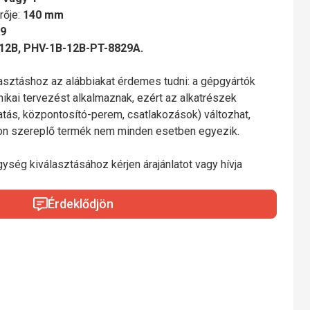
rője:
140 mm
9
12B, PHV-1B-12B-PT-8829A.
lasztáshoz az alábbiakat érdemes tudni: a gépgyártók
nikai tervezést alkalmaznak, ezért az alkatrészek
gatás, központosító-perem, csatlakozások) változhat,
mon szereplő termék nem minden esetben egyezik.
gység kiválasztásához kérjen árajánlatot vagy hívja
Érdeklődjön