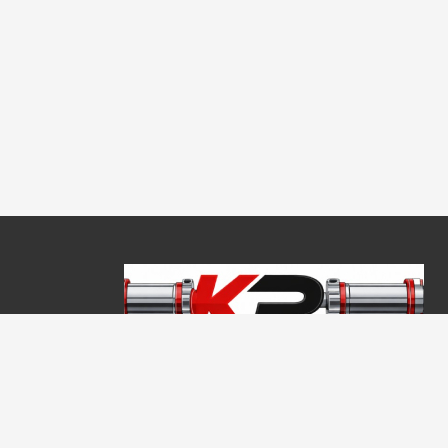
Copyright © 2026, Keraprogress Kft. Minden jog fenntartva!
2146 Mogyoród, Jókai Mór u. 16