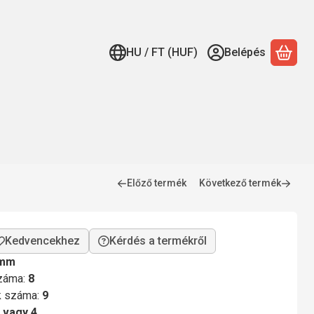
HU / FT (HUF)
Belépés
A ko
Előző termék
Következő termék
Kérdés a termékről
 mm
száma:
8
ok száma:
9
 vagy 4