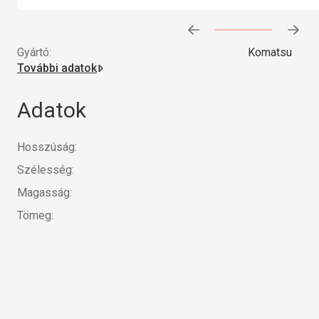
Előrehaladás:
0
%
Gyártó:
Komatsu
További adatok
Adatok
Hosszúság:
Szélesség:
Magasság:
Tömeg: