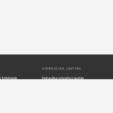
HIDRAULIKA JAVÍTÁS
 feltételek
Hidraulika szivattyú javitás
ztató
Hidromotor javítás
Munkahenger javítás
Vezérlő tömb javítás