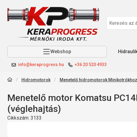
Webshop
Hidrauli
info@keraprogress.hu
+36 20 520 4933
Hidromotorok
Menetelő hidromotorok Minikotrókho
Menetelő motor Komatsu PC1
(véglehajtás)
Cikkszám:
3133