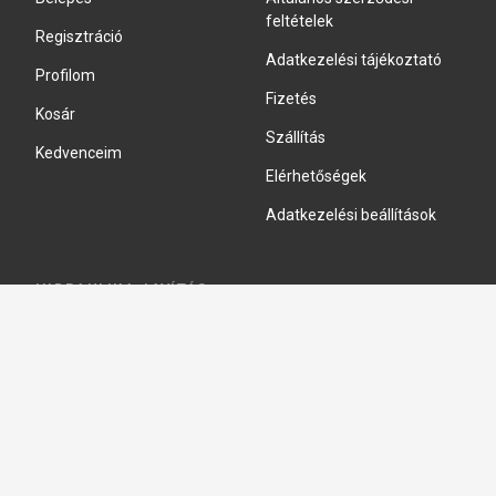
feltételek
Regisztráció
Adatkezelési tájékoztató
Profilom
Fizetés
Kosár
Szállítás
Kedvenceim
Elérhetőségek
Adatkezelési beállítások
HIDRAULIKA JAVÍTÁS
Hidraulika szivattyú javitás
Hidromotor javítás
Munkahenger javítás
Vezérlő tömb javítás