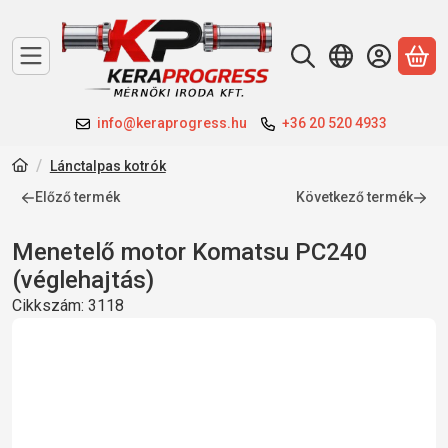
A 
info@keraprogress.hu
+36 20 520 4933
Lánctalpas kotrók
Előző termék
Következő termék
Menetelő motor Komatsu PC240
(véglehajtás)
Cikkszám:
3118