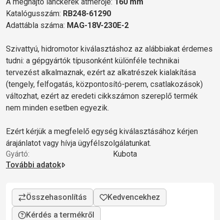
A meghajtó lánckerék átmérője:
160 mm
Katalógusszám:
RB248-61290
Adattábla száma:
MAG-18V-230E-2
Szivattyú, hidromotor kiválasztáshoz az alábbiakat érdemes
tudni: a gépgyártók típusonként különféle technikai
tervezést alkalmaznak, ezért az alkatrészek kialakítása
(tengely, felfogatás, központosító-perem, csatlakozások)
változhat, ezért az eredeti cikkszámon szereplő termék
nem minden esetben egyezik.
Ezért kérjük a megfelelő egység kiválasztásához kérjen
árajánlatot vagy hívja ügyfélszolgálatunkat.
Gyártó:
Kubota
További adatok
Kérdés a termékről