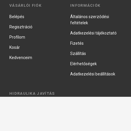
VÁSÁRLÓI FIÓK
INFORMÁCIÓK
Belépés
Általános szerződési
feltételek
Regisztráció
Adatkezelési tájékoztató
Profilom
Fizetés
Kosár
Szállítás
Kedvenceim
Elérhetőségek
Adatkezelési beállítások
HIDRAULIKA JAVÍTÁS
Hidraulika szivattyú javitás
Hidromotor javítás
Munkahenger javítás