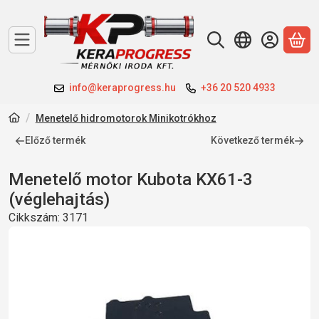
A 
info@keraprogress.hu
+36 20 520 4933
Menetelő hidromotorok Minikotrókhoz
Előző termék
Következő termék
Menetelő motor Kubota KX61-3
(véglehajtás)
Cikkszám:
3171