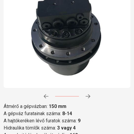
Előrehaladás:
0
%
Átmérő a gépvázban:
150 mm
A gépváz furatainak száma:
8-14
A hajtókeréken lévő furatok száma:
9
Hidraulika tömlők száma:
3 vagy 4