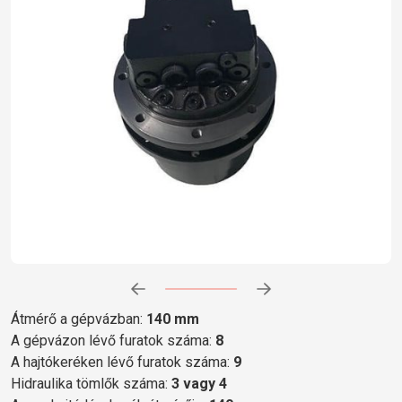
Előrehaladás:
0
%
Átmérő a gépvázban:
140 mm
A gépvázon lévő furatok száma:
8
A hajtókeréken lévő furatok száma:
9
Hidraulika tömlők száma:
3 vagy 4