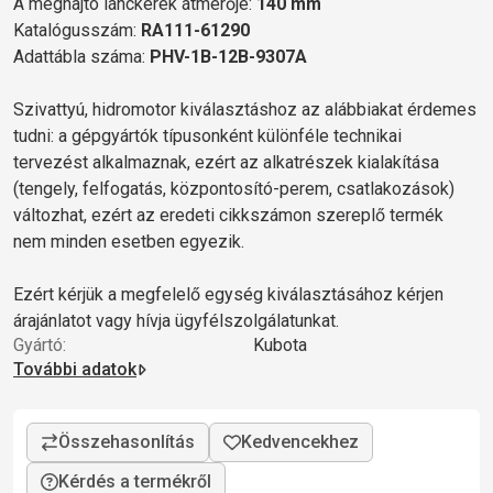
A meghajtó lánckerék átmérője:
140 mm
Katalógusszám:
RA111-61290
Adattábla száma:
PHV-1B-12B-9307A
Szivattyú, hidromotor kiválasztáshoz az alábbiakat érdemes
tudni: a gépgyártók típusonként különféle technikai
tervezést alkalmaznak, ezért az alkatrészek kialakítása
(tengely, felfogatás, központosító-perem, csatlakozások)
változhat, ezért az eredeti cikkszámon szereplő termék
nem minden esetben egyezik.
Ezért kérjük a megfelelő egység kiválasztásához kérjen
árajánlatot vagy hívja ügyfélszolgálatunkat.
Gyártó:
Kubota
További adatok
Kérdés a termékről