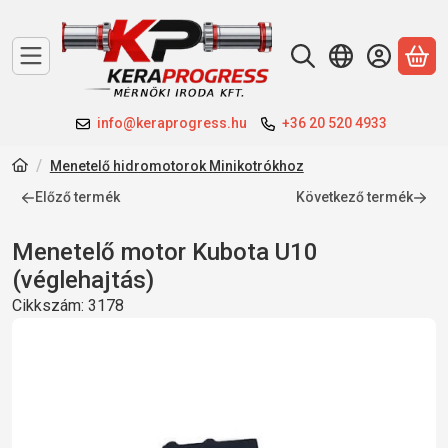
A 
info@keraprogress.hu
+36 20 520 4933
Menetelő hidromotorok Minikotrókhoz
Előző termék
Következő termék
Menetelő motor Kubota U10
(véglehajtás)
Cikkszám:
3178