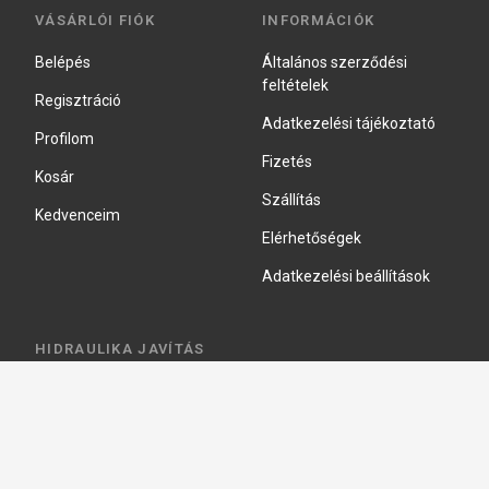
VÁSÁRLÓI FIÓK
INFORMÁCIÓK
Belépés
Általános szerződési
feltételek
Regisztráció
Adatkezelési tájékoztató
Profilom
Fizetés
Kosár
Szállítás
Kedvenceim
Elérhetőségek
Adatkezelési beállítások
HIDRAULIKA JAVÍTÁS
Hidraulika szivattyú javitás
Hidromotor javítás
Munkahenger javítás