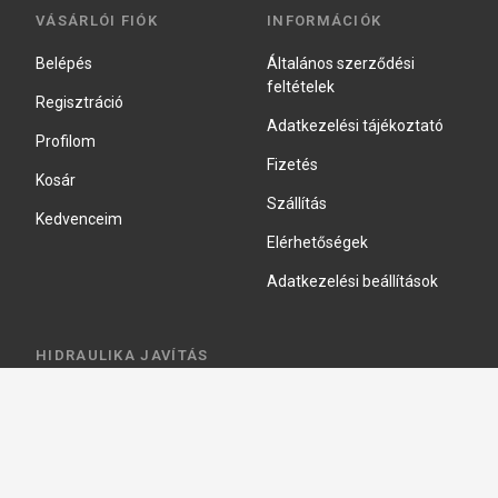
VÁSÁRLÓI FIÓK
INFORMÁCIÓK
Belépés
Általános szerződési
feltételek
Regisztráció
Adatkezelési tájékoztató
Profilom
Fizetés
Kosár
Szállítás
Kedvenceim
Elérhetőségek
Adatkezelési beállítások
HIDRAULIKA JAVÍTÁS
Hidraulika szivattyú javitás
Hidromotor javítás
Munkahenger javítás