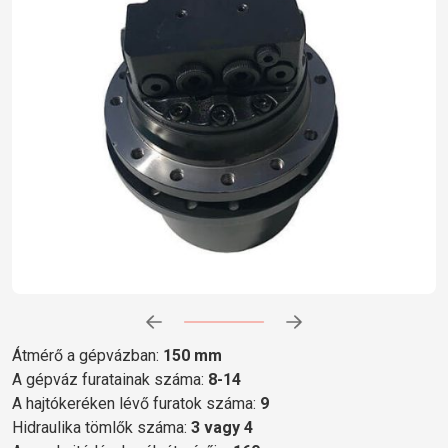
Előrehaladás:
0
%
Átmérő a gépvázban:
150 mm
A gépváz furatainak száma:
8-14
A hajtókeréken lévő furatok száma:
9
Hidraulika tömlők száma:
3 vagy 4