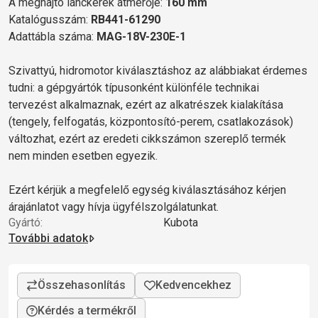
A meghajtó lánckerék átmérője:
160 mm
Katalógusszám:
RB441-61290
Adattábla száma:
MAG-18V-230E-1
Szivattyú, hidromotor kiválasztáshoz az alábbiakat érdemes
tudni: a gépgyártók típusonként különféle technikai
tervezést alkalmaznak, ezért az alkatrészek kialakítása
(tengely, felfogatás, központosító-perem, csatlakozások)
változhat, ezért az eredeti cikkszámon szereplő termék
nem minden esetben egyezik.
Ezért kérjük a megfelelő egység kiválasztásához kérjen
árajánlatot vagy hívja ügyfélszolgálatunkat.
Gyártó:
Kubota
További adatok
Kérdés a termékről