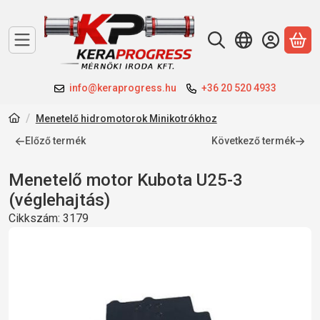
A 
info@keraprogress.hu
+36 20 520 4933
Menetelő hidromotorok Minikotrókhoz
Előző termék
Következő termék
Menetelő motor Kubota U25-3
(véglehajtás)
Cikkszám:
3179