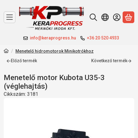
A 
info@keraprogress.hu
+36 20 520 4933
Menetelő hidromotorok Minikotrókhoz
Előző termék
Következő termék
Menetelő motor Kubota U35-3
(véglehajtás)
Cikkszám:
3181