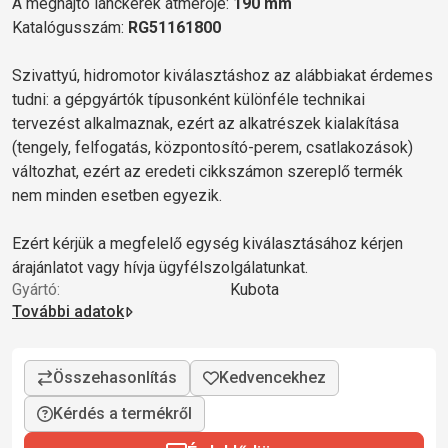
A meghajtó lánckerék átmérője:
190 mm
Katalógusszám:
RG51161800
Szivattyú, hidromotor kiválasztáshoz az alábbiakat érdemes
tudni: a gépgyártók típusonként különféle technikai
tervezést alkalmaznak, ezért az alkatrészek kialakítása
(tengely, felfogatás, központosító-perem, csatlakozások)
változhat, ezért az eredeti cikkszámon szereplő termék
nem minden esetben egyezik.
Ezért kérjük a megfelelő egység kiválasztásához kérjen
árajánlatot vagy hívja ügyfélszolgálatunkat.
Gyártó:
Kubota
További adatok
Kérdés a termékről