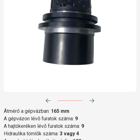
Előrehaladás:
0
%
Átmérő a gépvázban:
165 mm
A gépvázon lévő furatok száma:
9
A hajtókeréken lévő furatok száma:
9
Hidraulika tömlők száma:
3 vagy 4