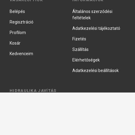
Belépés
Általános szerződési
feltételek
Regisztráció
Adatkezelési tájékoztató
Profilom
Fizetés
Kosár
Szállítás
Kedvenceim
Elérhetőségek
Adatkezelési beállítások
HIDRAULIKA JAVÍTÁS
Hidraulika szivattyú javitás
Hidromotor javítás
Munkahenger javítás
Vezérlő tömb javítás