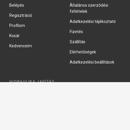
Belépés
Általános szerződési
feltételek
Regisztráció
Adatkezelési tájékoztató
Profilom
Fizetés
Kosár
Szállítás
Kedvenceim
Elérhetőségek
Adatkezelési beállítások
HIDRAULIKA JAVÍTÁS
Hidraulika szivattyú javitás
Hidromotor javítás
Munkahenger javítás
Vezérlő tömb javítás