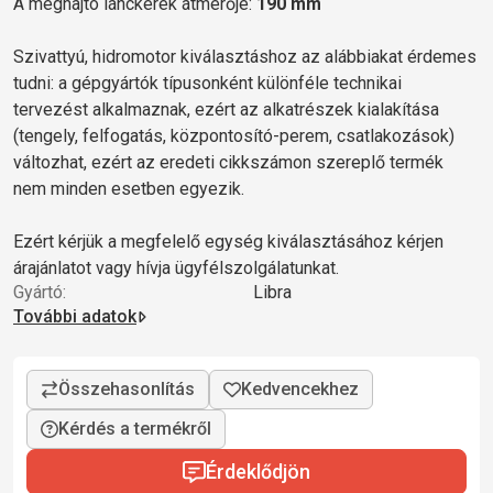
A meghajtó lánckerék átmérője:
190 mm
Szivattyú, hidromotor kiválasztáshoz az alábbiakat érdemes
tudni: a gépgyártók típusonként különféle technikai
tervezést alkalmaznak, ezért az alkatrészek kialakítása
(tengely, felfogatás, központosító-perem, csatlakozások)
változhat, ezért az eredeti cikkszámon szereplő termék
nem minden esetben egyezik.
Ezért kérjük a megfelelő egység kiválasztásához kérjen
árajánlatot vagy hívja ügyfélszolgálatunkat.
Gyártó:
Libra
További adatok
Kérdés a termékről
Érdeklődjön