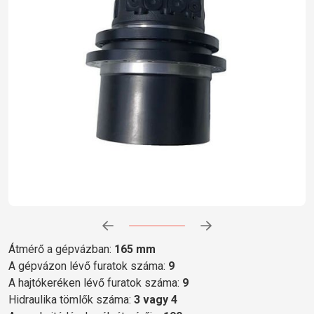
Előrehaladás:
0
%
Átmérő a gépvázban:
165 mm
A gépvázon lévő furatok száma:
9
A hajtókeréken lévő furatok száma:
9
Hidraulika tömlők száma:
3 vagy 4