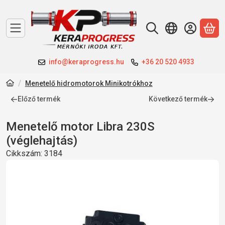
A 
info@keraprogress.hu
+36 20 520 4933
Menetelő hidromotorok Minikotrókhoz
Előző termék
Következő termék
Menetelő motor Libra 230S
(véglehajtás)
Cikkszám:
3184