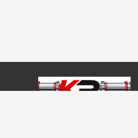
Copyright © 2026, Keraprogress Kft. Minden jog fenntartva!
2146 Mogyoród, Jókai Mór u. 16
+36 20 520 4933