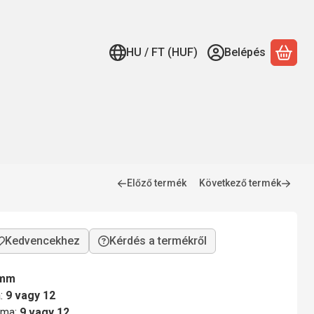
HU / FT (HUF)
Belépés
A ko
Előző termék
Következő termék
Kérdés a termékről
 mm
a:
9 vagy 12
áma:
9 vagy 12