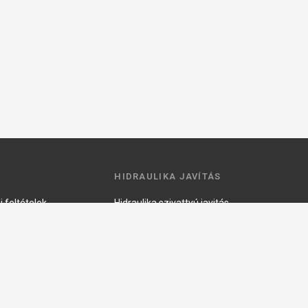
HIDRAULIKA JAVÍTÁS
 feltételek
Hidraulika szivattyú javitás
ztató
Hidromotor javítás
Munkahenger javítás
Vezérlő tömb javítás