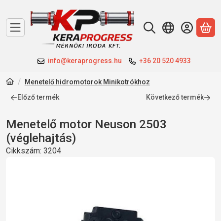
A 
info@keraprogress.hu
+36 20 520 4933
Menetelő hidromotorok Minikotrókhoz
Előző termék
Következő termék
Menetelő motor Neuson 2503
(véglehajtás)
Cikkszám:
3204