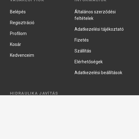
Belépés
Általános szerződési
feltételek
Regisztráció
Adatkezelési tájékoztató
Profilom
Fizetés
Kosár
Szállítás
Kedvenceim
Elérhetőségek
Adatkezelési beállítások
HIDRAULIKA JAVÍTÁS
Hidraulika szivattyú javitás
Hidromotor javítás
Munkahenger javítás
Vezérlő tömb javítás