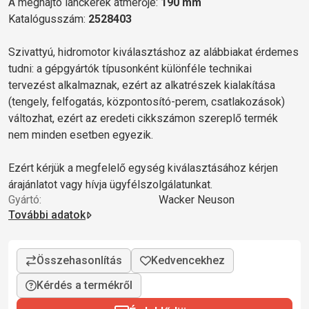
A meghajtó lánckerék átmérője:
190 mm
Katalógusszám:
2528403
Szivattyú, hidromotor kiválasztáshoz az alábbiakat érdemes
tudni: a gépgyártók típusonként különféle technikai
tervezést alkalmaznak, ezért az alkatrészek kialakítása
(tengely, felfogatás, központosító-perem, csatlakozások)
változhat, ezért az eredeti cikkszámon szereplő termék
nem minden esetben egyezik.
Ezért kérjük a megfelelő egység kiválasztásához kérjen
árajánlatot vagy hívja ügyfélszolgálatunkat.
Gyártó:
Wacker Neuson
További adatok
Kérdés a termékről