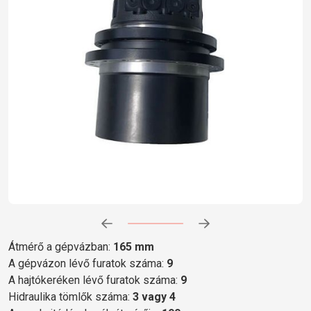
Előrehaladás:
0
%
Átmérő a gépvázban:
165 mm
A gépvázon lévő furatok száma:
9
A hajtókeréken lévő furatok száma:
9
Hidraulika tömlők száma:
3 vagy 4