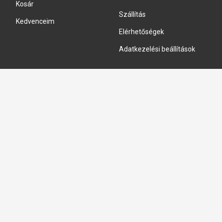
Kosár
Szállítás
Kedvenceim
Elérhetőségek
Adatkezelési beállítások
HIDRAULIKA JAVÍTÁS
Hidraulika szivattyú javitás
Hidromotor javítás
Munkahenger javítás
Vezérlő tömb javítás