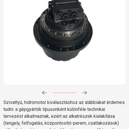
Előrehaladás:
0
%
Szivattyú, hidromotor kiválasztáshoz az alábbiakat érdemes
tudni: a gépgyártók típusonként különféle technikai
tervezést alkalmaznak, ezért az alkatrészek kialakítása
(tengely, felfogatás, központosító-perem, csatlakozások)