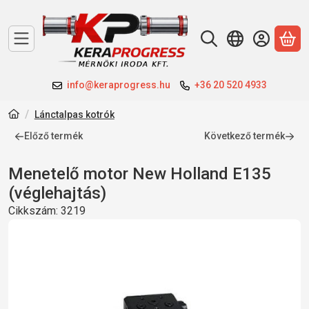
A 
info@keraprogress.hu
+36 20 520 4933
Lánctalpas kotrók
Előző termék
Következő termék
Menetelő motor New Holland E135
(véglehajtás)
Cikkszám:
3219