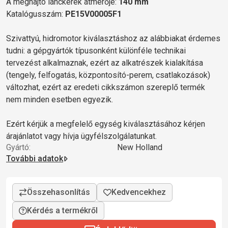
A meghajtó lánckerék átmérője:
140 mm
Katalógusszám:
PE15V00005F1
Szivattyú, hidromotor kiválasztáshoz az alábbiakat érdemes
tudni: a gépgyártók típusonként különféle technikai
tervezést alkalmaznak, ezért az alkatrészek kialakítása
(tengely, felfogatás, központosító-perem, csatlakozások)
változhat, ezért az eredeti cikkszámon szereplő termék
nem minden esetben egyezik.
Ezért kérjük a megfelelő egység kiválasztásához kérjen
árajánlatot vagy hívja ügyfélszolgálatunkat.
Gyártó:
New Holland
További adatok
Kérdés a termékről