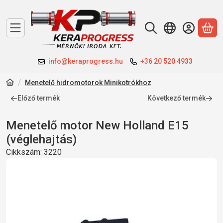
A 
info@keraprogress.hu
+36 20 520 4933
Menetelő hidromotorok Minikotrókhoz
Előző termék
Következő termék
Menetelő motor New Holland E15
(véglehajtás)
Cikkszám:
3220