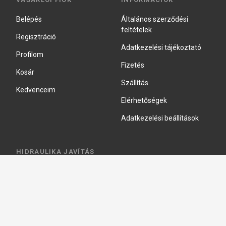
Belépés
Általános szerződési
feltételek
Regisztráció
Adatkezelési tájékoztató
Profilom
Fizetés
Kosár
Szállítás
Kedvenceim
Elérhetőségek
Adatkezelési beállítások
HIDRAULIKA JAVÍTÁS
Hidraulika szivattyú javitás
Hidromotor javítás
Munkahenger javítás
Vezérlő tömb javítás