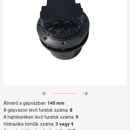
Előrehaladás:
0
%
Átmérő a gépvázban:
140 mm
A gépvázon lévő furatok száma:
8
A hajtókeréken lévő furatok száma:
9
Hidraulika tömlők száma:
3 vagy 4