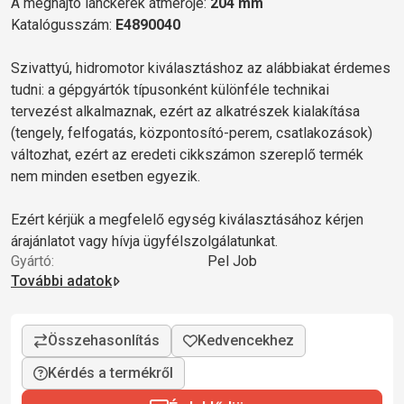
A meghajtó lánckerék átmérője:
204 mm
Katalógusszám:
E4890040
Szivattyú, hidromotor kiválasztáshoz az alábbiakat érdemes
tudni: a gépgyártók típusonként különféle technikai
tervezést alkalmaznak, ezért az alkatrészek kialakítása
(tengely, felfogatás, központosító-perem, csatlakozások)
változhat, ezért az eredeti cikkszámon szereplő termék
nem minden esetben egyezik.
Ezért kérjük a megfelelő egység kiválasztásához kérjen
árajánlatot vagy hívja ügyfélszolgálatunkat.
Gyártó:
Pel Job
További adatok
Kérdés a termékről