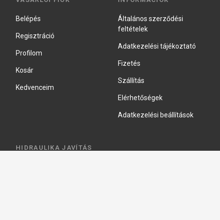
Belépés
Általános szerződési
feltételek
Regisztráció
Adatkezelési tájékoztató
Profilom
Fizetés
Kosár
Szállítás
Kedvenceim
Elérhetőségek
Adatkezelési beállítások
HIDRAULIKA JAVÍTÁS
Hidraulika szivattyú javitás
Hidromotor javítás
Munkahenger javítás
Vezérlő tömb javítás