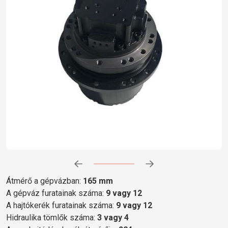
Előrehaladás:
0
%
Átmérő a gépvázban:
165 mm
A gépváz furatainak száma:
9 vagy 12
A hajtókerék furatainak száma:
9 vagy 12
Hidraulika tömlők száma:
3 vagy 4