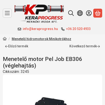
A 
info@keraprogress.hu
+36 20 520 4933
Menetelő hidromotorok Minikotrókhoz
Előző termék
Következő termék
Menetelő motor Pel Job EB306
(véglehajtás)
Cikkszám:
3245