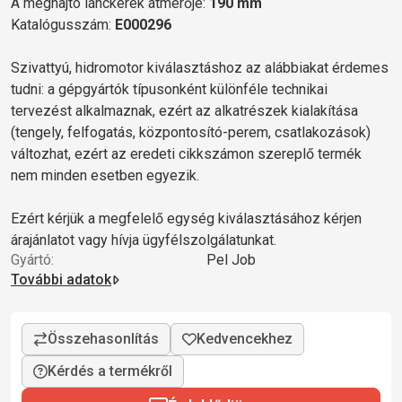
A meghajtó lánckerék átmérője:
190 mm
Katalógusszám:
E000296
Szivattyú, hidromotor kiválasztáshoz az alábbiakat érdemes
tudni: a gépgyártók típusonként különféle technikai
tervezést alkalmaznak, ezért az alkatrészek kialakítása
(tengely, felfogatás, központosító-perem, csatlakozások)
változhat, ezért az eredeti cikkszámon szereplő termék
nem minden esetben egyezik.
Ezért kérjük a megfelelő egység kiválasztásához kérjen
árajánlatot vagy hívja ügyfélszolgálatunkat.
Gyártó:
Pel Job
További adatok
Kérdés a termékről