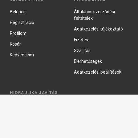
Belépés
Általános szerződési
feltételek
Regisztráció
Adatkezelési tájékoztató
Profilom
Fizetés
Kosár
Szállítás
Kedvenceim
Elérhetőségek
Adatkezelési beállítások
HIDRAULIKA JAVÍTÁS
Hidraulika szivattyú javitás
Hidromotor javítás
Munkahenger javítás
Vezérlő tömb javítás