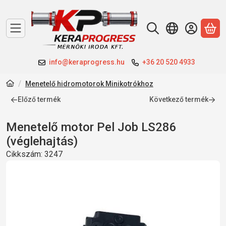
A 
info@keraprogress.hu
+36 20 520 4933
Menetelő hidromotorok Minikotrókhoz
Előző termék
Következő termék
Menetelő motor Pel Job LS286
(véglehajtás)
Cikkszám:
3247