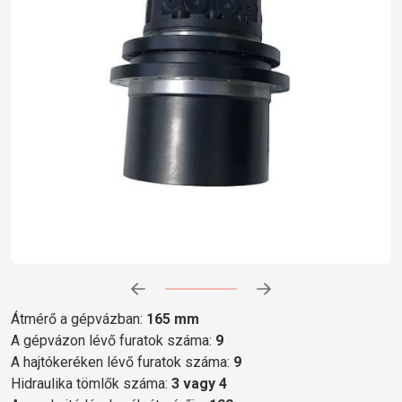
Előrehaladás:
0
%
Átmérő a gépvázban:
165 mm
A gépvázon lévő furatok száma:
9
A hajtókeréken lévő furatok száma:
9
Hidraulika tömlők száma:
3 vagy 4