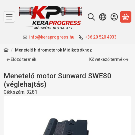
A 
info@keraprogress.hu
+36 20 520 4933
Menetelő hidromotorok Midikotrókhoz
Előző termék
Következő termék
Menetelő motor Sunward SWE80
(véglehajtás)
Cikkszám:
3281