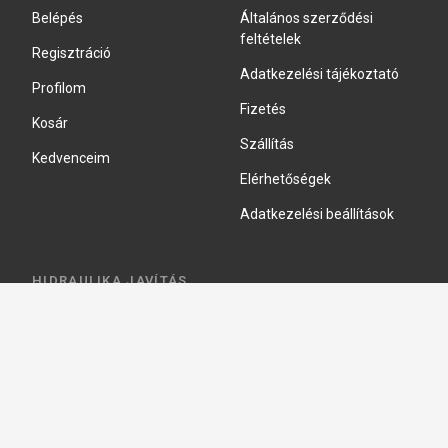
Belépés
Általános szerződési
feltételek
Regisztráció
Adatkezelési tájékoztató
Profilom
Fizetés
Kosár
Szállítás
Kedvenceim
Elérhetőségek
Adatkezelési beállítások
HIDRAULIKA JAVÍTÁS
Hidraulika szivattyú javitás
Hidromotor javítás
Munkahenger javítás
Vezérlő tömb javítás