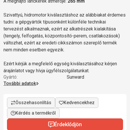
A meghajtó lánckerék átmérője:
265 mm
Szivattyú, hidromotor kiválasztáshoz az alábbiakat érdemes
tudni: a gépgyártók típusonként különféle technikai
tervezést alkalmaznak, ezért az alkatrészek kialakítása
(tengely, felfogatás, központosító-perem, csatlakozások)
változhat, ezért az eredeti cikkszámon szereplő termék
nem minden esetben egyezik.
Ezért kérjük a megfelelő egység kiválasztásához kérjen
árajánlatot vagy hívja ügyfélszolgálatunkat.
Gyártó:
Sunward
További adatok
Kérdés a termékről
Érdeklődjön