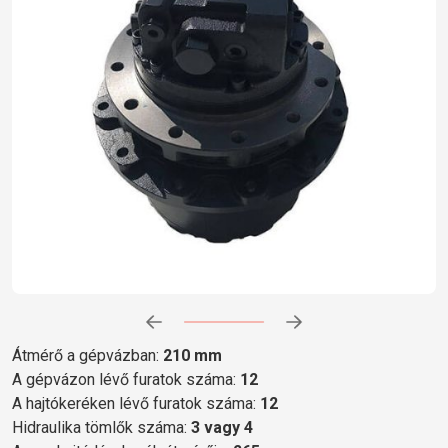
Előrehaladás:
0
%
Átmérő a gépvázban:
210 mm
A gépvázon lévő furatok száma:
12
A hajtókeréken lévő furatok száma:
12
Hidraulika tömlők száma:
3 vagy 4