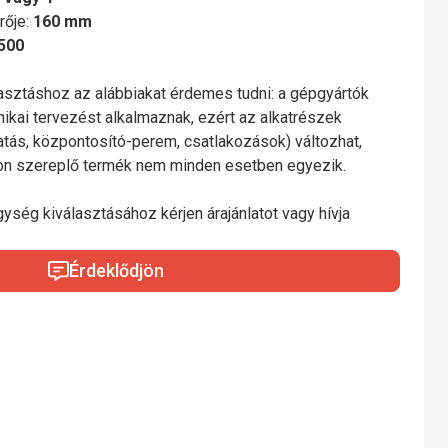
rője:
160 mm
500
lasztáshoz az alábbiakat érdemes tudni: a gépgyártók
nikai tervezést alkalmaznak, ezért az alkatrészek
gatás, központosító-perem, csatlakozások) változhat,
mon szereplő termék nem minden esetben egyezik.
gység kiválasztásához kérjen árajánlatot vagy hívja
Érdeklődjön