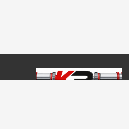
Copyright © 2026, Keraprogress Kft. Minden jog fenntartva!
2146 Mogyoród, Jókai Mór u. 16
+36 20 520 4933
info@keraprogress.hu