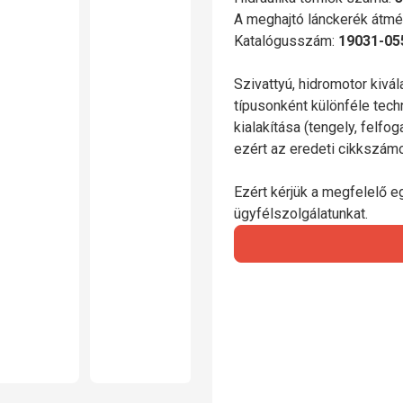
A meghajtó lánckerék átmé
Katalógusszám:
19031-05
Szivattyú, hidromotor kivá
típusonként különféle tech
kialakítása (tengely, felfo
ezért az eredeti cikkszá
Ezért kérjük a megfelelő e
ügyfélszolgálatunkat.