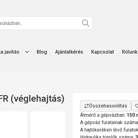
ka javítás
Blog
Ajánlatkérés
Kapcsolat
Rólunk
z
R (véglehajtás)
Átmérő a gépvázban:
150
A gépváz furatainak szám
A hajtókeréken lévő furat
Hidraulika tömlők száma:
3