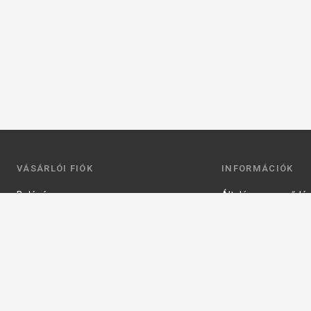
VÁSÁRLÓI FIÓK
INFORMÁCIÓK
Belépés
Általános szerződési
Regisztráció
Adatkezelési tájéko
Profilom
Fizetés
Kosár
Szállítás
Kedvenceim
Elérhetőségek