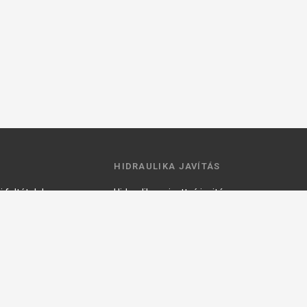
HIDRAULIKA JAVÍTÁS
 feltételek
Hidraulika szivattyú javitás
ztató
Hidromotor javítás
Munkahenger javítás
Vezérlő tömb javítás