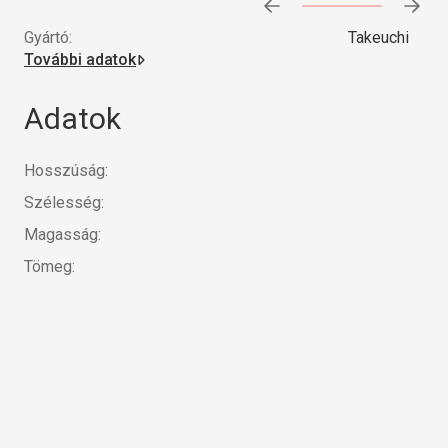
Előrehaladás:
0
%
Gyártó:
Takeuchi
További adatok
Adatok
Hosszúság:
Szélesség:
Magasság:
Tömeg: