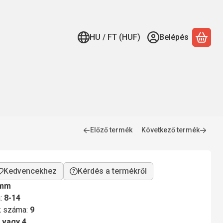
HU / FT (HUF)
Belépés
A ko
Előző termék
Következő termék
Kérdés a termékről
 mm
a:
8-14
ok száma:
9
 vagy 4