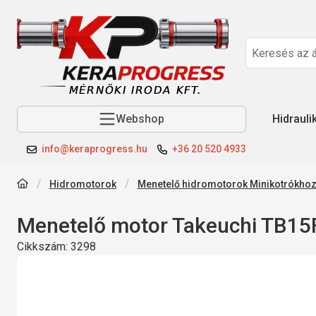
Webshop
Hidrauli
info@keraprogress.hu
+36 20 520 4933
Hidromotorok
Menetelő hidromotorok Minikotrókho
Menetelő motor Takeuchi TB15F
Cikkszám:
3298