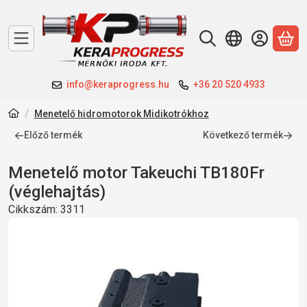
A 
info@keraprogress.hu
+36 20 520 4933
Menetelő hidromotorok Midikotrókhoz
Előző termék
Következő termék
Menetelő motor Takeuchi TB180Fr
(véglehajtás)
Cikkszám:
3311