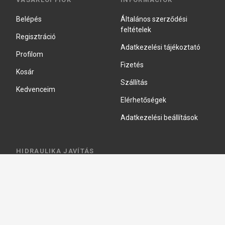
Belépés
Általános szerződési
feltételek
Regisztráció
Adatkezelési tájékoztató
Profilom
Fizetés
Kosár
Szállítás
Kedvenceim
Elérhetőségek
Adatkezelési beállítások
HIDRAULIKA JAVÍTÁS
Hidraulika szivattyú javitás
Hidromotor javítás
Munkahenger javítás
Vezérlő tömb javítás