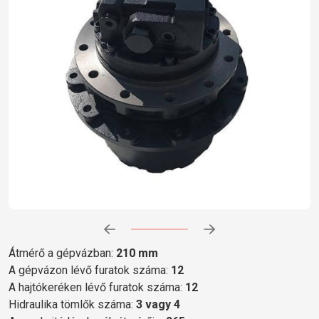
Előrehaladás:
0
%
Átmérő a gépvázban:
210 mm
A gépvázon lévő furatok száma:
12
A hajtókeréken lévő furatok száma:
12
Hidraulika tömlők száma:
3 vagy 4