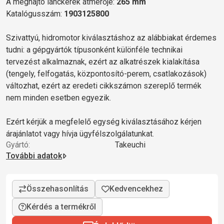
A meghajtó lánckerék átmérője:
265 mm
Katalógusszám:
1903125800
Szivattyú, hidromotor kiválasztáshoz az alábbiakat érdemes
tudni: a gépgyártók típusonként különféle technikai
tervezést alkalmaznak, ezért az alkatrészek kialakítása
(tengely, felfogatás, központosító-perem, csatlakozások)
változhat, ezért az eredeti cikkszámon szereplő termék
nem minden esetben egyezik.
Ezért kérjük a megfelelő egység kiválasztásához kérjen
árajánlatot vagy hívja ügyfélszolgálatunkat.
Gyártó:
Takeuchi
További adatok
Kérdés a termékről