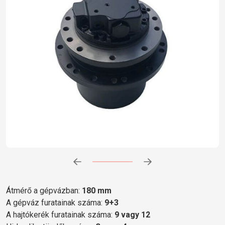
Előrehaladás:
0
%
Átmérő a gépvázban:
180 mm
A gépváz furatainak száma:
9+3
A hajtókerék furatainak száma:
9 vagy 12