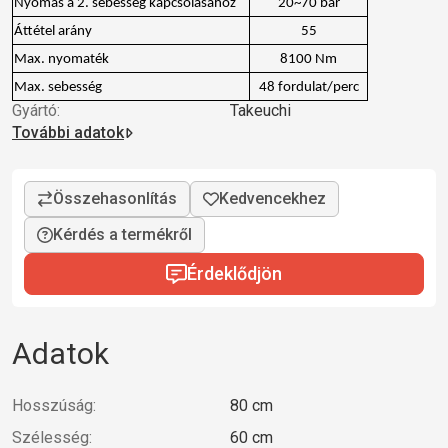
Nyomás a 2. sebesség kapcsolásához
20~70 bar
Áttétel arány
55
Max. nyomaték
8100 Nm
Max. sebesség
48 fordulat/perc
Gyártó:
Takeuchi
További adatok
Kérdés a termékről
Érdeklődjön
Adatok
Hosszúság:
80 cm
Szélesség:
60 cm