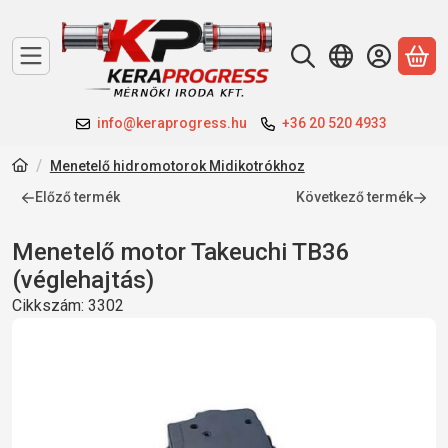
A 
info@keraprogress.hu
+36 20 520 4933
Menetelő hidromotorok Midikotrókhoz
Előző termék
Következő termék
Menetelő motor Takeuchi TB36
(véglehajtás)
Cikkszám:
3302