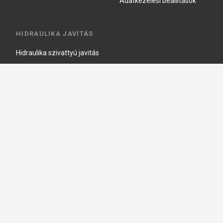
Adatkezelési beállítások
HIDRAULIKA JAVÍTÁS
Hidraulika szivattyú javitás
Hidromotor javítás
Munkahenger javítás
Vezérlő tömb javítás
Copyright © 2026, Keraprogress Kft. Minden jog fenntartva!
2146 Mogyoród, Jókai Mór u. 16