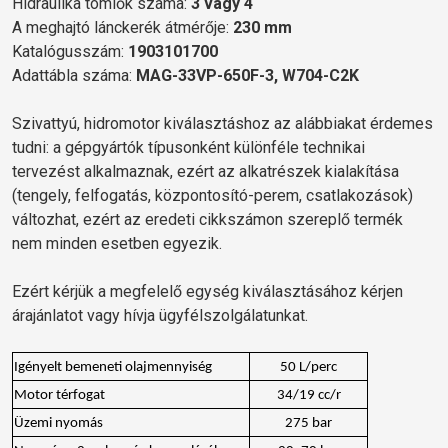
Hidraulika tömlők száma:
3 vagy 4
A meghajtó lánckerék átmérője:
230 mm
Katalógusszám:
1903101700
Adattábla száma:
MAG-33VP-650F-3, W704-C2K
Szivattyú, hidromotor kiválasztáshoz az alábbiakat érdemes
tudni: a gépgyártók típusonként különféle technikai
tervezést alkalmaznak, ezért az alkatrészek kialakítása
(tengely, felfogatás, központosító-perem, csatlakozások)
változhat, ezért az eredeti cikkszámon szereplő termék
nem minden esetben egyezik.
Ezért kérjük a megfelelő egység kiválasztásához kérjen
árajánlatot vagy hívja ügyfélszolgálatunkat.
Igényelt bemeneti olajmennyiség
50 L/perc
Motor térfogat
34/19 cc/r
Üzemi nyomás
275 bar