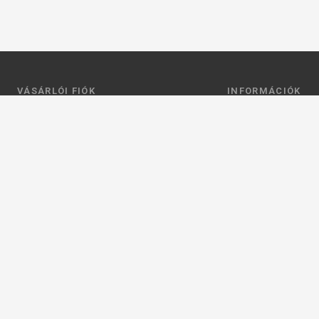
VÁSÁRLÓI FIÓK
INFORMÁCIÓK
Belépés
Általános szerződési
Regisztráció
Adatkezelési tájéko
Profilom
Fizetés
Kosár
Szállítás
Kedvenceim
Elérhetőségek
Adatkezelési beállít