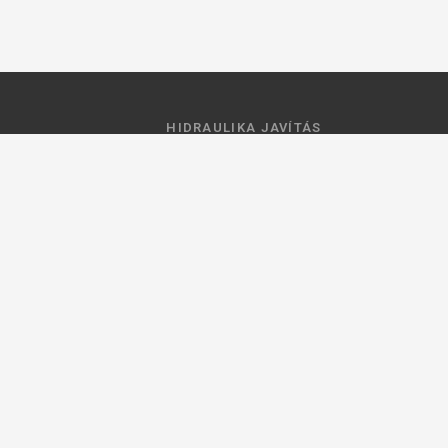
HIDRAULIKA JAVÍTÁS
 feltételek
Hidraulika szivattyú javitás
ztató
Hidromotor javítás
Munkahenger javítás
Vezérlő tömb javítás
ások