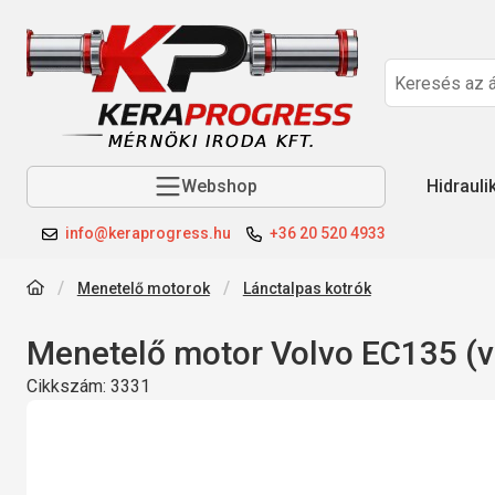
Webshop
Hidrauli
info@keraprogress.hu
+36 20 520 4933
Menetelő motorok
Lánctalpas kotrók
Menetelő motor Volvo EC135 (v
Cikkszám:
3331