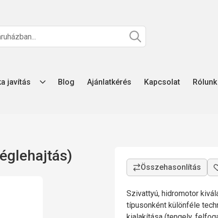
ka javítás
Blog
Ajánlatkérés
Kapcsolat
Rólunk
églehajtás)
Szivattyú, hidromotor kivá
típusonként különféle tech
kialakítása (tengely, felfo