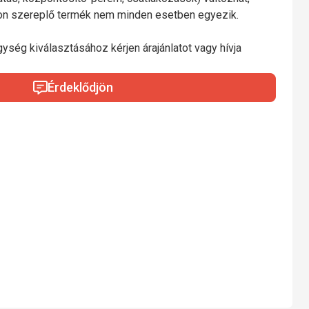
mon szereplő termék nem minden esetben egyezik.
gység kiválasztásához kérjen árajánlatot vagy hívja
Érdeklődjön