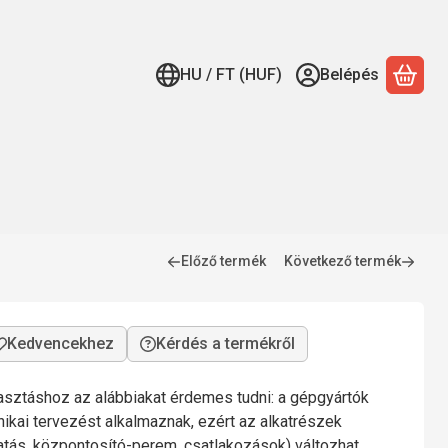
HU / FT (HUF)
Belépés
A ko
Előző termék
Következő termék
Kérdés a termékről
lasztáshoz az alábbiakat érdemes tudni: a gépgyártók
nikai tervezést alkalmaznak, ezért az alkatrészek
gatás, központosító-perem, csatlakozások) változhat,