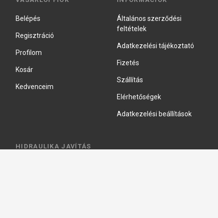
Belépés
Általános szerződési
feltételek
Regisztráció
Adatkezelési tájékoztató
Profilom
Fizetés
Kosár
Szállítás
Kedvenceim
Elérhetőségek
Adatkezelési beállítások
HIDRAULIKA JAVÍTÁS
Hidraulika szivattyú javitás
Hidromotor javítás
Munkahenger javítás
Vezérlő tömb javítás