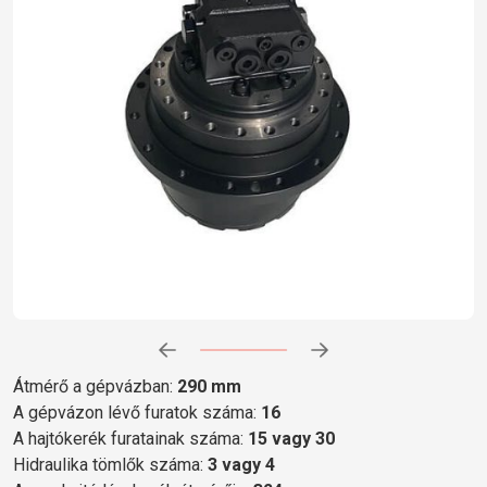
Előrehaladás:
0
%
Átmérő a gépvázban:
290 mm
A gépvázon lévő furatok száma:
16
A hajtókerék furatainak száma:
15 vagy 30
Hidraulika tömlők száma:
3 vagy 4