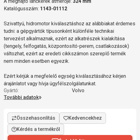
A meghajtó lánckerék átmérője:
324 mm
Katalógusszám:
1143-01112
Szivattyú, hidromotor kiválasztáshoz az alábbiakat érdemes
tudni: a gépgyártók típusonként különféle technikai
tervezést alkalmaznak, ezért az alkatrészek kialakítása
(tengely, felfogatás, központosító-perem, csatlakozások)
változhat, ezért az eredeti cikkszámon szereplő termék
nem minden esetben egyezik.
Ezért kérjük a megfelelő egység kiválasztásához kérjen
árajánlatot vagy hívja ügyfélszolgálatunkat.
Gyártó:
Volvo
További adatok
Kérdés a termékről