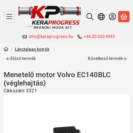
A 
info@keraprogress.hu
+36 20 520 4933
Lánctalpas kotrók
Előző termék
Következő termék
Menetelő motor Volvo EC140BLC
(véglehajtás)
Cikkszám:
3321