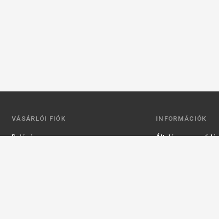
VÁSÁRLÓI FIÓK
INFORMÁCIÓK
Belépés
Általános szerződési
Regisztráció
Adatkezelési tájéko
Profilom
Fizetés
Kosár
Szállítás
Kedvenceim
Elérhetőségek