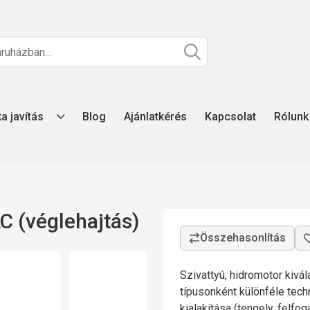
ka javítás
Blog
Ajánlatkérés
Kapcsolat
Rólunk
 (véglehajtás)
Szivattyú, hidromotor kivá
típusonként különféle tech
kialakítása (tengely, felfo