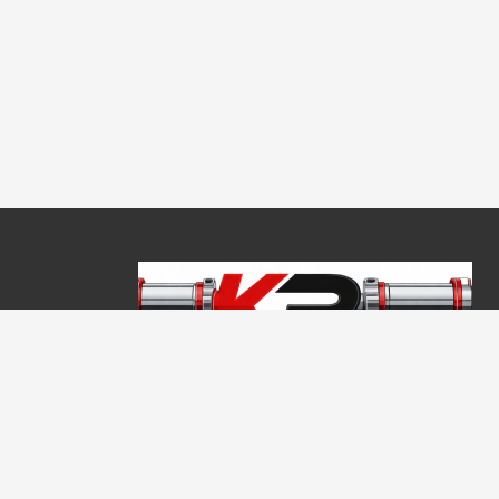
Copyright © 2026, Keraprogress Kft. Minden jog fenntartva!
2146 Mogyoród, Jókai Mór u. 16
+36 20 520 4933
info@keraprogress.hu