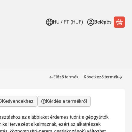
HU / FT (HUF)
Belépés
A ko
Előző termék
Következő termék
Kérdés a termékről
lasztáshoz az alábbiakat érdemes tudni: a gépgyártók
nikai tervezést alkalmaznak, ezért az alkatrészek
gatás, központosító-perem, csatlakozások) változhat,