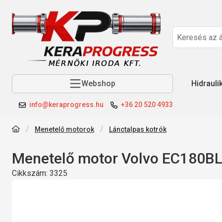
Webshop
Hidrauli
info@keraprogress.hu
+36 20 520 4933
Menetelő motorok
Lánctalpas kotrók
Menetelő motor Volvo EC180BLC
Cikkszám:
3325