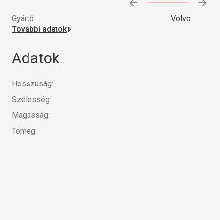
Előrehaladás:
0
%
Gyártó:
Volvo
További adatok
Adatok
Hosszúság:
Szélesség:
Magasság:
Tömeg: