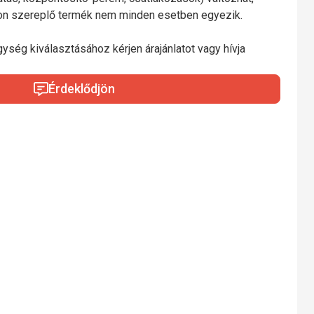
mon szereplő termék nem minden esetben egyezik.
gység kiválasztásához kérjen árajánlatot vagy hívja
Érdeklődjön