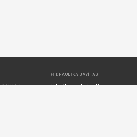
HIDRAULIKA JAVÍTÁS
 feltételek
Hidraulika szivattyú javitás
ztató
Hidromotor javítás
Munkahenger javítás
Vezérlő tömb javítás