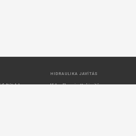
HIDRAULIKA JAVÍTÁS
 feltételek
Hidraulika szivattyú javitás
ztató
Hidromotor javítás
Munkahenger javítás
Vezérlő tömb javítás