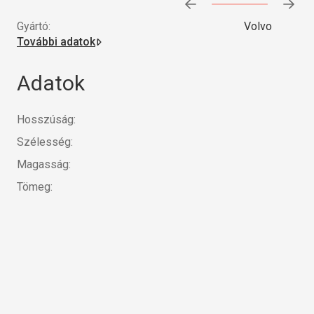
Előrehaladás:
0
%
Gyártó:
Volvo
További adatok
Adatok
Hosszúság:
Szélesség:
Magasság:
Tömeg: