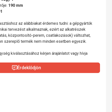
rője:
190 mm
01
lasztáshoz az alábbiakat érdemes tudni: a gépgyártók
nikai tervezést alkalmaznak, ezért az alkatrészek
gatás, központosító-perem, csatlakozások) változhat,
mon szereplő termék nem minden esetben egyezik.
gység kiválasztásához kérjen árajánlatot vagy hívja
Érdeklődjön