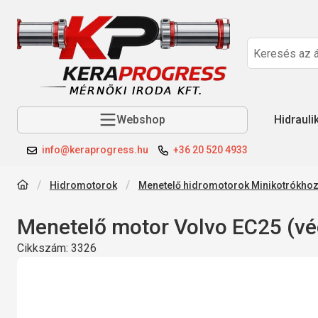
Webshop
Hidrauli
info@keraprogress.hu
+36 20 520 4933
Hidromotorok
Menetelő hidromotorok Minikotrókho
Menetelő motor Volvo EC25 (vé
Cikkszám:
3326