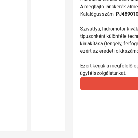
A meghajtó lánckerék átmé
Katalógusszám:
PJ48901
Szivattyú, hidromotor kivá
típusonként különféle tech
kialakítása (tengely, felfo
ezért az eredeti cikkszá
Ezért kérjük a megfelelő e
ügyfélszolgálatunkat.