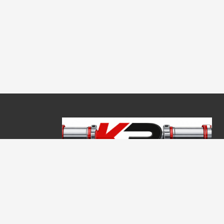
Copyright © 2026, Keraprogress Kft. Minden jog fenntartva!
2146 Mogyoród, Jókai Mór u. 16
+36 20 520 4933
info@keraprogress.hu