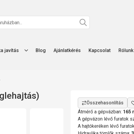
ka javítás
Blog
Ajánlatkérés
Kapcsolat
Rólunk
z
glehajtás)
Átmérő a gépvázban:
165
A gépvázon lévő furatok 
A hajtókeréken lévő furat
Hidraulika tömlők száma:
3