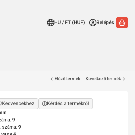
HU / FT (HUF)
Belépés
A ko
Előző termék
Következő termék
Kérdés a termékről
 mm
száma:
9
ok száma:
9
 vagy 4