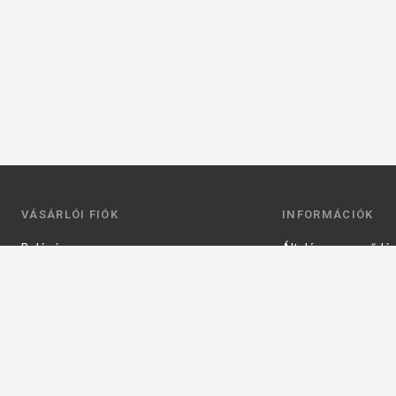
VÁSÁRLÓI FIÓK
INFORMÁCIÓK
Belépés
Általános szerződési
Regisztráció
Adatkezelési tájéko
Profilom
Fizetés
Kosár
Szállítás
Kedvenceim
Elérhetőségek