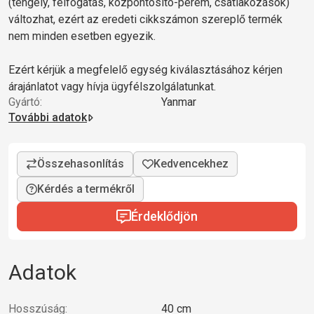
(tengely, felfogatás, központosító-perem, csatlakozások)
változhat, ezért az eredeti cikkszámon szereplő termék
nem minden esetben egyezik.
Ezért kérjük a megfelelő egység kiválasztásához kérjen
árajánlatot vagy hívja ügyfélszolgálatunkat.
Gyártó:
Yanmar
További adatok
Kérdés a termékről
Érdeklődjön
Adatok
Hosszúság:
40 cm