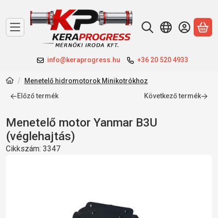
A 
info@keraprogress.hu
+36 20 520 4933
Menetelő hidromotorok Minikotrókhoz
Előző termék
Következő termék
Menetelő motor Yanmar B3U
(véglehajtás)
Cikkszám:
3347