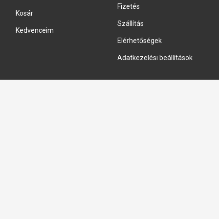
Fizetés
Kosár
Szállítás
Kedvenceim
Elérhetőségek
Adatkezelési beállítások
HIDRAULIKA JAVÍTÁS
Hidraulika szivattyú javitás
Hidromotor javítás
Munkahenger javítás
Vezérlő tömb javítás