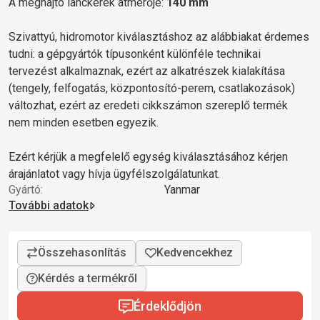
A meghajtó lánckerék átmérője:
140 mm
Szivattyú, hidromotor kiválasztáshoz az alábbiakat érdemes
tudni: a gépgyártók típusonként különféle technikai
tervezést alkalmaznak, ezért az alkatrészek kialakítása
(tengely, felfogatás, központosító-perem, csatlakozások)
változhat, ezért az eredeti cikkszámon szereplő termék
nem minden esetben egyezik.
Ezért kérjük a megfelelő egység kiválasztásához kérjen
árajánlatot vagy hívja ügyfélszolgálatunkat.
Gyártó:
Yanmar
További adatok
Kérdés a termékről
Érdeklődjön