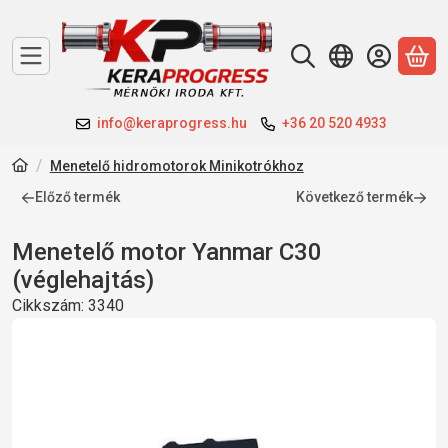
A 
info@keraprogress.hu
+36 20 520 4933
Menetelő hidromotorok Minikotrókhoz
Előző termék
Következő termék
Menetelő motor Yanmar C30
(véglehajtás)
Cikkszám:
3340