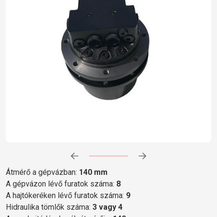
Előrehaladás:
0
%
Átmérő a gépvázban:
140 mm
A gépvázon lévő furatok száma:
8
A hajtókeréken lévő furatok száma:
9
Hidraulika tömlők száma:
3 vagy 4