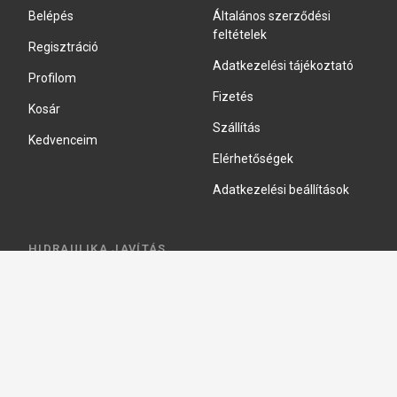
Belépés
Általános szerződési
feltételek
Regisztráció
Adatkezelési tájékoztató
Profilom
Fizetés
Kosár
Szállítás
Kedvenceim
Elérhetőségek
Adatkezelési beállítások
HIDRAULIKA JAVÍTÁS
Hidraulika szivattyú javitás
Hidromotor javítás
Munkahenger javítás
Vezérlő tömb javítás