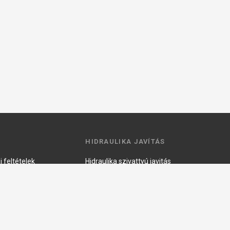
HIDRAULIKA JAVÍTÁS
 feltételek
Hidraulika szivattyú javitás
ztató
Hidromotor javítás
Munkahenger javítás
Vezérlő tömb javítás