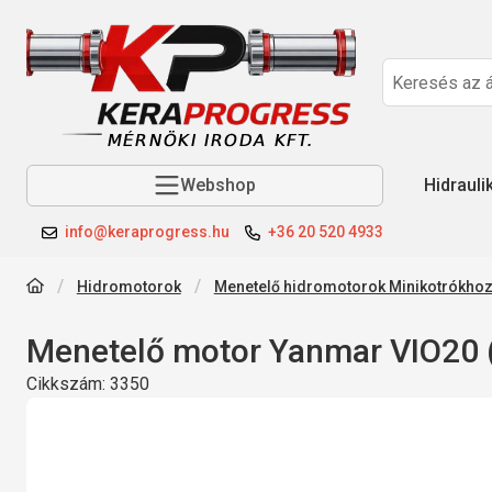
Webshop
Hidrauli
info@keraprogress.hu
+36 20 520 4933
Hidromotorok
Menetelő hidromotorok Minikotrókho
Menetelő motor Yanmar VIO20 (
Cikkszám:
3350