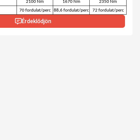
2100 Nm
1670 Nm
2350 Nm
70 fordulat/perc
88,6 fordulat/perc
72 fordulat/perc
Érdeklődjön