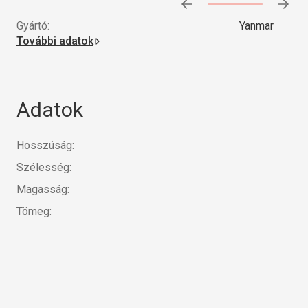
Előrehaladás:
0
%
Gyártó:
Yanmar
További adatok
Adatok
Hosszúság:
Szélesség:
Magasság:
Tömeg: