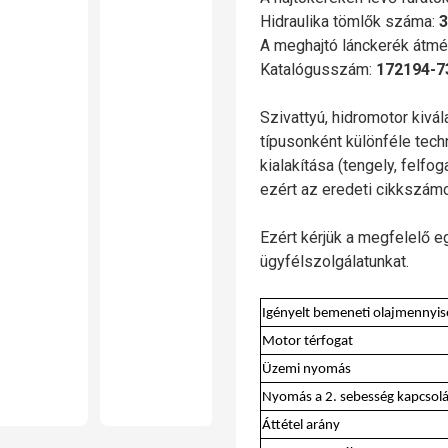
Hidraulika tömlők száma:
3
A meghajtó lánckerék átmé
Katalógusszám:
172194-7
Szivattyú, hidromotor kivá
típusonként különféle tech
kialakítása (tengely, felfo
ezért az eredeti cikkszá
Ezért kérjük a megfelelő e
ügyfélszolgálatunkat.
Igényelt bemeneti olajmennyis
Motor térfogat
Üzemi nyomás
Nyomás a 2. sebesség kapcsol
Áttétel arány