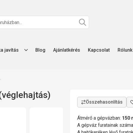
ka javítás
Blog
Ajánlatkérés
Kapcsolat
Rólunk
z
véglehajtás)
Átmérő a gépvázban:
150
A gépváz furatainak szám
A hajtókeréken lévő furat