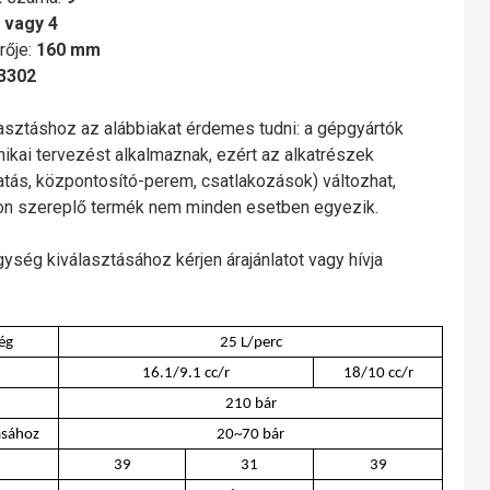
 vagy 4
rője:
160 mm
3302
lasztáshoz az alábbiakat érdemes tudni: a gépgyártók
nikai tervezést alkalmaznak, ezért az alkatrészek
gatás, központosító-perem, csatlakozások) változhat,
mon szereplő termék nem minden esetben egyezik.
gység kiválasztásához kérjen árajánlatot vagy hívja
ég
25 L/perc
16.1/9.1 cc/r
18/10 cc/r
210 bár
ásához
20~70 bár
39
31
39