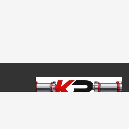
Copyright © 2026, Keraprogress Kft. Minden jog fenntartva!
2146 Mogyoród, Jókai Mór u. 16