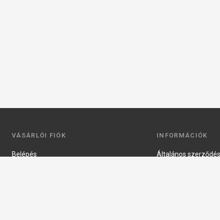
VÁSÁRLÓI FIÓK
INFORMÁCIÓK
Belépés
Általános szerződési
Regisztráció
Adatkezelési tájéko
Profilom
Fizetés
Kosár
Szállítás