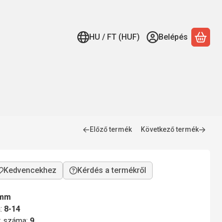
HU / FT (HUF)
Belépés
A ko
Előző termék
Következő termék
Kérdés a termékről
 mm
a:
8-14
ok száma:
9