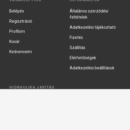
Belépés
Általános szerződési
feltételek
Regisztráció
Adatkezelési tájékoztató
Profilom
Fizetés
Kosár
Szállítás
Kedvenceim
Elérhetőségek
Adatkezelési beállítások
HIDRAULIKA JAVÍTÁS
Hidraulika szivattyú javitás
Hidromotor javítás
Munkahenger javítás
Vezérlő tömb javítás