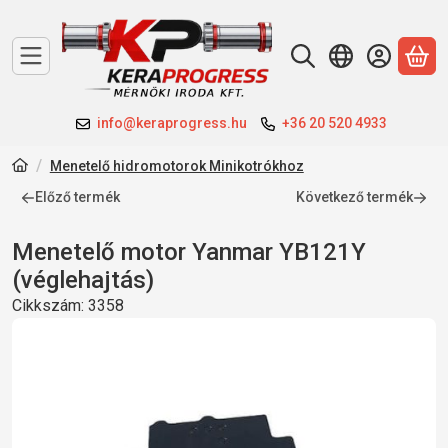
A 
info@keraprogress.hu
+36 20 520 4933
Menetelő hidromotorok Minikotrókhoz
Előző termék
Következő termék
Menetelő motor Yanmar YB121Y
(véglehajtás)
Cikkszám:
3358