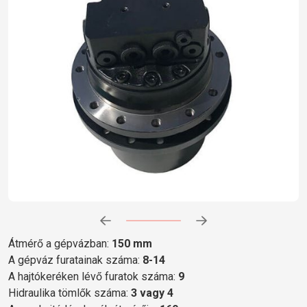
Előrehaladás:
0
%
Átmérő a gépvázban:
150 mm
A gépváz furatainak száma:
8-14
A hajtókeréken lévő furatok száma:
9
Hidraulika tömlők száma:
3 vagy 4