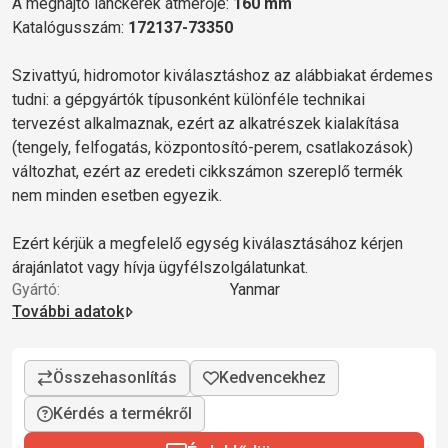
A meghajtó lánckerék átmérője:
160 mm
Katalógusszám:
172137-73350
Szivattyú, hidromotor kiválasztáshoz az alábbiakat érdemes
tudni: a gépgyártók típusonként különféle technikai
tervezést alkalmaznak, ezért az alkatrészek kialakítása
(tengely, felfogatás, központosító-perem, csatlakozások)
változhat, ezért az eredeti cikkszámon szereplő termék
nem minden esetben egyezik.
Ezért kérjük a megfelelő egység kiválasztásához kérjen
árajánlatot vagy hívja ügyfélszolgálatunkat.
Gyártó:
Yanmar
További adatok
Kérdés a termékről