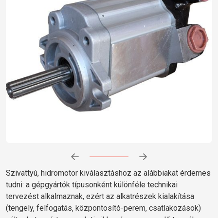
Előrehaladás:
0
%
Szivattyú, hidromotor kiválasztáshoz az alábbiakat érdemes
tudni: a gépgyártók típusonként különféle technikai
tervezést alkalmaznak, ezért az alkatrészek kialakítása
(tengely, felfogatás, központosító-perem, csatlakozások)