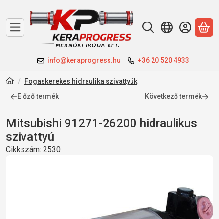
A 
info@keraprogress.hu
+36 20 520 4933
Fogaskerekes hidraulika szivattyúk
Előző termék
Következő termék
Mitsubishi 91271-26200 hidraulikus
szivattyú
Cikkszám:
2530