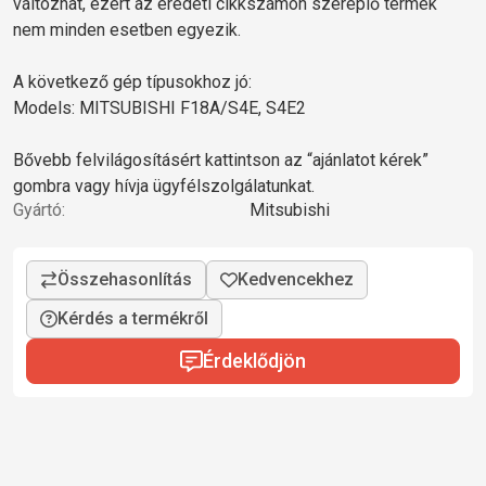
változhat, ezért az eredeti cikkszámon szereplő termék
nem minden esetben egyezik.
A következő gép típusokhoz jó:
Models: MITSUBISHI F18A/S4E, S4E2
Bővebb felvilágosításért kattintson az “ajánlatot kérek”
gombra vagy hívja ügyfélszolgálatunkat.
Gyártó:
Mitsubishi
Kérdés a termékről
Érdeklődjön