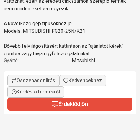
változhat, ezért az eredeti cikkszámon szereplő termék
nem minden esetben egyezik.
A következő gép típusokhoz jó:
Models: MITSUBISHI FG20-25N/K21
Bővebb felvilágosításért kattintson az “ajánlatot kérek”
gombra vagy hívja ügyfélszolgálatunkat.
Gyártó:
Mitsubishi
Kérdés a termékről
Érdeklődjön