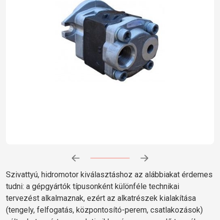
Előrehaladás:
0
%
Szivattyú, hidromotor kiválasztáshoz az alábbiakat érdemes
tudni: a gépgyártók típusonként különféle technikai
tervezést alkalmaznak, ezért az alkatrészek kialakítása
(tengely, felfogatás, központosító-perem, csatlakozások)