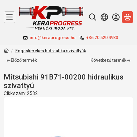
A 
info@keraprogress.hu
+36 20 520 4933
Fogaskerekes hidraulika szivattyúk
Előző termék
Következő termék
Mitsubishi 91B71-00200 hidraulikus
szivattyú
Cikkszám:
2532