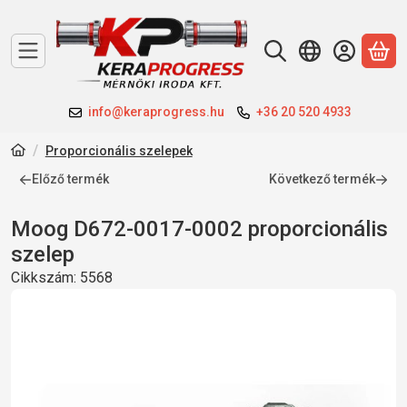
A 
info@keraprogress.hu
+36 20 520 4933
Proporcionális szelepek
Előző termék
Következő termék
Moog D672-0017-0002 proporcionális
szelep
Cikkszám:
5568