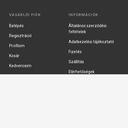
VÁSÁRLÓI FIÓK
INFORMÁCIÓK
Belépés
Általános szerződési
feltételek
Regisztráció
Adatkezelési tájékoztató
Profilom
Fizetés
Kosár
Szállítás
Kedvenceim
Elérhetőségek
Adatkezelési beállítások
HIDRAULIKA JAVÍTÁS
Hidraulika szivattyú javitás
Hidromotor javítás