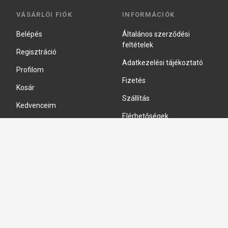
VÁSÁRLÓI FIÓK
INFORMÁCIÓK
Belépés
Általános szerződési
feltételek
Regisztráció
Adatkezelési tájékoztató
Profilom
Fizetés
Kosár
Szállítás
Kedvenceim
Elérhetőségek
Adatkezelési beállítások
HIDRAULIKA JAVÍTÁS
Hidraulika szivattyú javitás
Hidromotor javítás
Munkahenger javítás