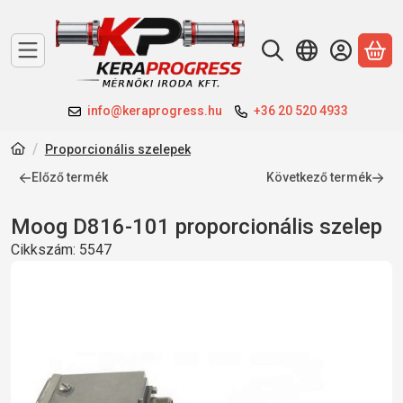
A 
info@keraprogress.hu
+36 20 520 4933
Proporcionális szelepek
Előző termék
Következő termék
Moog D816-101 proporcionális szelep
Cikkszám:
5547