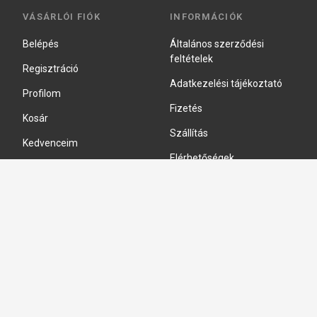
VÁSÁRLÓI FIÓK
INFORMÁCIÓK
Belépés
Általános szerződési
feltételek
Regisztráció
Adatkezelési tájékoztató
Profilom
Fizetés
Kosár
Szállítás
Kedvenceim
Elérhetőségek
Adatkezelési beállítások
HIDRAULIKA JAVÍTÁS
Hidraulika szivattyú javitás
Hidromotor javítás
Munkahenger javítás