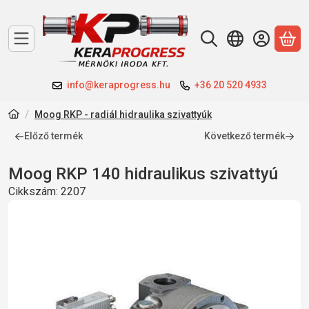
A 
info@keraprogress.hu
+36 20 520 4933
Moog RKP - radiál hidraulika szivattyúk
Előző termék
Következő termék
Moog RKP 140 hidraulikus szivattyú
Cikkszám:
2207