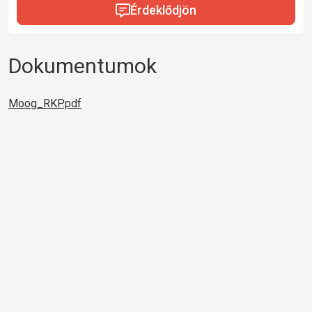
Érdeklődjön
Dokumentumok
Moog_RKP.pdf