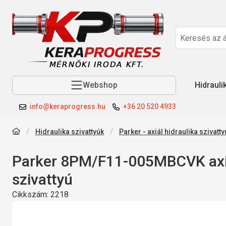
Webshop
Hidrauli
info@keraprogress.hu
+36 20 520 4933
Hidraulika szivattyúk
Parker - axiál hidraulika szivatty
Parker 8PM/F11-005MBCVK axi
szivattyú
Cikkszám:
2218