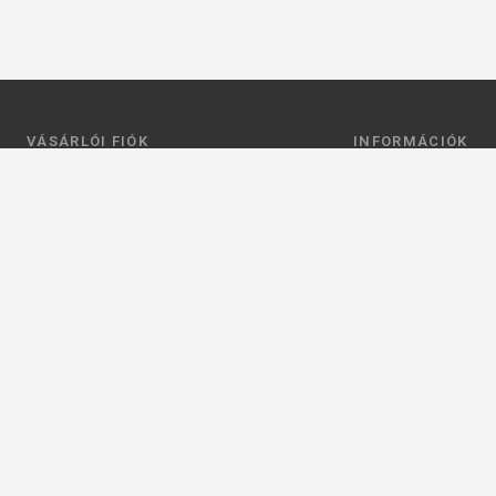
VÁSÁRLÓI FIÓK
INFORMÁCIÓK
Belépés
Általános szerződési
Regisztráció
Adatkezelési tájéko
Profilom
Fizetés
Kosár
Szállítás
Kedvenceim
Elérhetőségek
Adatkezelési beállít