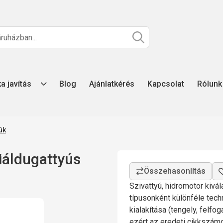
ka javítás
Blog
Ajánlatkérés
Kapcsolat
Rólunk
úk
áldugattyús
Szivattyú, hidromotor kivá
típusonként különféle tech
kialakítása (tengely, felfo
ezért az eredeti cikkszá