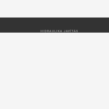
HIDRAULIKA JAVÍTÁS
 feltételek
Hidraulika szivattyú javitás
ztató
Hidromotor javítás
Munkahenger javítás
Vezérlő tömb javítás
ások