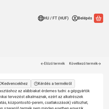
HU / FT (HUF)
Belépés
A ko
Előző termék
Következő termék
Kérdés a termékről
lasztáshoz az alábbiakat érdemes tudni: a gépgyártók
nikai tervezést alkalmaznak, ezért az alkatrészek
gatás, központosító-perem, csatlakozások) változhat,
mon szereplő termék nem minden esetben egyezik.