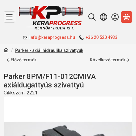
A 
info@keraprogress.hu
+36 20 520 4933
Parker - axiál hidraulika szivattyúk
Előző termék
Következő termék
Parker 8PM/F11-012CMIVA
axiáldugattyús szivattyú
Cikkszám:
2221