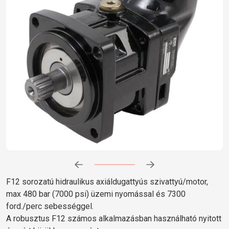
Előrehaladás:
0
%
F12 sorozatú hidraulikus axiáldugattyús szivattyú/motor,
max 480 bar (7000 psi) üzemi nyomással és 7300
ford./perc sebességgel.
A robusztus F12 számos alkalmazásban használható nyitott