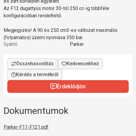
és zárt körökben egyaránt.
Az F12 dugattyús motor 30-tól 250 cc-ig többféle
konfigurációban rendelhető.
Megjegyzés! A 90 és 250 cm3-es változat maximális
(folyamatos) üzemi nyomása 350 bar.
Gyártó:
Parker
Kérdés a termékről
Érdeklődjön
Dokumentumok
Parker-F11-F121.pdf