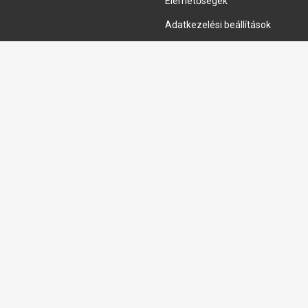
Elérhetőségek
Adatkezelési beállítások
HIDRAULIKA JAVÍTÁS
Hidraulika szivattyú javitás
Hidromotor javítás
Munkahenger javítás
Vezérlő tömb javítás
Copyright © 2026, Keraprogress Kft. Minden jog fenntartva!