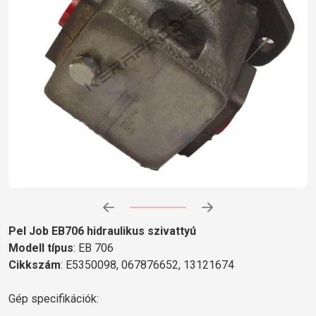
Előrehaladás:
0
%
Pel Job EB706 hidraulikus szivattyú
Modell típus
: EB 706
Cikkszám
: E5350098, 067876652, 13121674
Gép specifikációk: