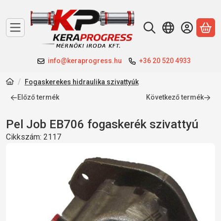
A 
info@keraprogress.hu
+36 20 520 4933
Fogaskerekes hidraulika szivattyúk
Előző termék
Következő termék
Pel Job EB706 fogaskerék szivattyú
Cikkszám:
2117