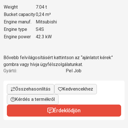
Weight
7.04 t
Bucket capacity
0,24 m³
Engine manuf.
Mitsubishi
Engine type
S4S
Engine power
42.3 kW
Bővebb felvilágosításért kattintson az “ajánlatot kérek”
gombra vagy hívja ügyfélszolgálatunkat.
Gyártó:
Pel Job
Kérdés a termékről
Érdeklődjön