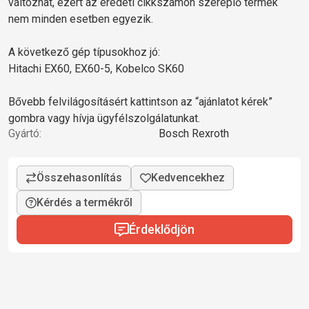
változhat, ezért az eredeti cikkszámon szereplő termék
nem minden esetben egyezik.
A következő gép típusokhoz jó:
Hitachi EX60, EX60-5, Kobelco SK60
Bővebb felvilágosításért kattintson az “ajánlatot kérek”
gombra vagy hívja ügyfélszolgálatunkat.
Gyártó:
Bosch Rexroth
Kérdés a termékről
Érdeklődjön