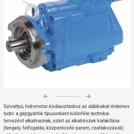
Előrehaladás:
0
%
Szivattyú, hidromotor kiválasztáshoz az alábbiakat érdemes
tudni: a gépgyártók típusonként különféle technikai
tervezést alkalmaznak, ezért az alkatrészek kialakítása
(tengely, felfogatás, központosító-perem, csatlakozások)