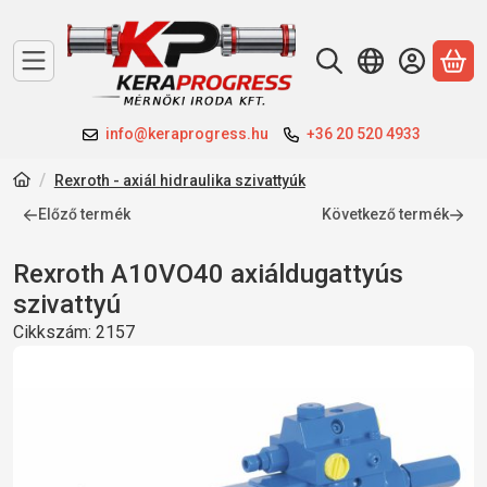
A 
info@keraprogress.hu
+36 20 520 4933
Rexroth - axiál hidraulika szivattyúk
Előző termék
Következő termék
Rexroth A10VO40 axiáldugattyús
szivattyú
Cikkszám:
2157