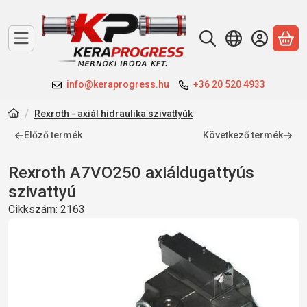
A 
info@keraprogress.hu
+36 20 520 4933
Rexroth - axiál hidraulika szivattyúk
Előző termék
Következő termék
Rexroth A7VO250 axiáldugattyús
szivattyú
Cikkszám:
2163