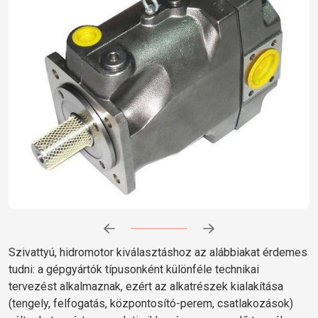
Előrehaladás:
0
%
Szivattyú, hidromotor kiválasztáshoz az alábbiakat érdemes
tudni: a gépgyártók típusonként különféle technikai
tervezést alkalmaznak, ezért az alkatrészek kialakítása
(tengely, felfogatás, központosító-perem, csatlakozások)