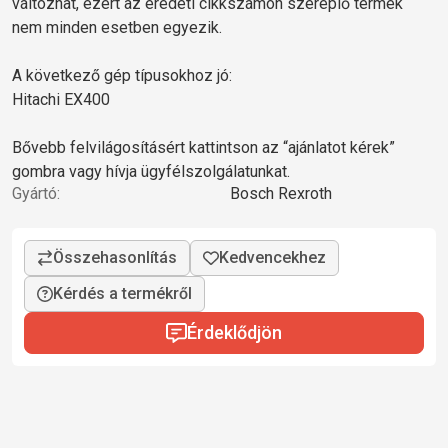
változhat, ezért az eredeti cikkszámon szereplő termék
nem minden esetben egyezik.
A következő gép típusokhoz jó:
Hitachi EX400
Bővebb felvilágosításért kattintson az “ajánlatot kérek”
gombra vagy hívja ügyfélszolgálatunkat.
Gyártó:
Bosch Rexroth
Kérdés a termékről
Érdeklődjön