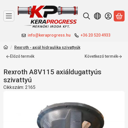
A 
info@keraprogress.hu
+36 20 520 4933
Rexroth - axiál hidraulika szivattyúk
Előző termék
Következő termék
Rexroth A8V115 axiáldugattyús
szivattyú
Cikkszám:
2165