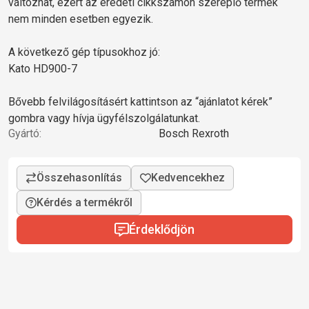
változhat, ezért az eredeti cikkszámon szereplő termék
nem minden esetben egyezik.
A következő gép típusokhoz jó:
Kato HD900-7
Bővebb felvilágosításért kattintson az “ajánlatot kérek”
gombra vagy hívja ügyfélszolgálatunkat.
Gyártó:
Bosch Rexroth
Kérdés a termékről
Érdeklődjön