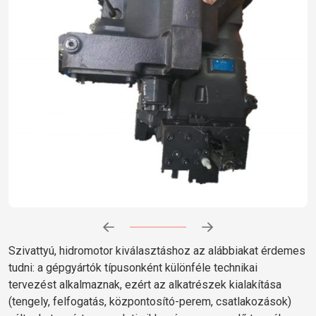
Előrehaladás:
0
%
Szivattyú, hidromotor kiválasztáshoz az alábbiakat érdemes
tudni: a gépgyártók típusonként különféle technikai
tervezést alkalmaznak, ezért az alkatrészek kialakítása
(tengely, felfogatás, központosító-perem, csatlakozások)