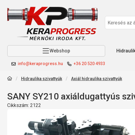
Webshop
Hidrauli
info@keraprogress.hu
+36 20 520 4933
Hidraulika szivattyúk
Axiál hidraulika szivattyúk
SANY SY210 axiáldugattyús szi
Cikkszám:
2122