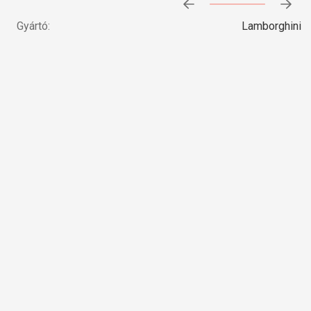
Előrehaladás:
0
%
Gyártó:
Lamborghini