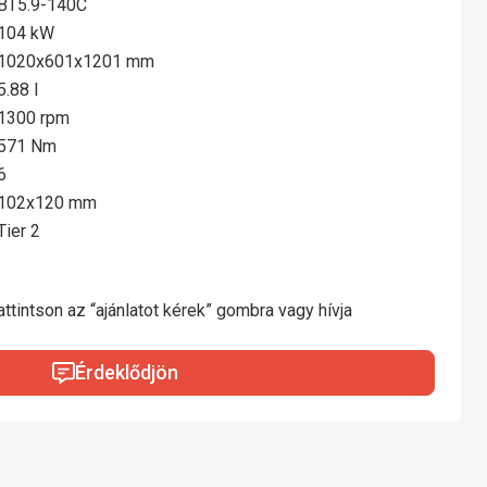
BT5.9-140C
104 kW
1020x601x1201 mm
5.88 l
1300 rpm
571 Nm
6
102x120 mm
Tier 2
ttintson az “ajánlatot kérek” gombra vagy hívja
Érdeklődjön