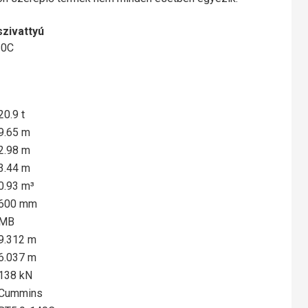
szivattyú
10C
20.9 t
9.65 m
2.98 m
3.44 m
0.93 m³
600 mm
MB
9.312 m
6.037 m
138 kN
Cummins