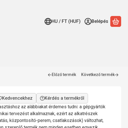
HU / FT (HUF)
Belépés
A ko
Előző termék
Következő termék
Kérdés a termékről
lasztáshoz az alábbiakat érdemes tudni: a gépgyártók
nikai tervezést alkalmaznak, ezért az alkatrészek
gatás, központosító-perem, csatlakozások) változhat,
mon szereplő termék nem minden esetben egyezik.