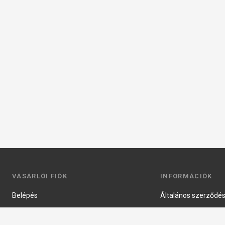
VÁSÁRLÓI FIÓK
INFORMÁCIÓK
Belépés
Általános szerződési
Regisztráció
Adatkezelési tájéko