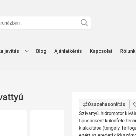
ka javítás
Blog
Ajánlatkérés
Kapcsolat
Rólunk
vattyú
Szivattyú, hidromotor kivá
típusonként különféle tech
kialakítása (tengely, felfo
ezért az eredeti cikkszá