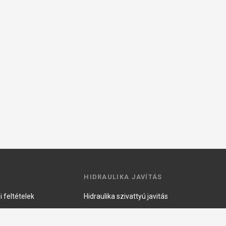
HIDRAULIKA JAVÍTÁS
 feltételek
Hidraulika szivattyú javitás
ztató
Hidromotor javítás