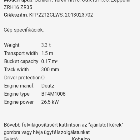
ZRH16 ZR35
Cikkszám
: KFP2212CLWS, 2013023702
Gép specifikációk:
Weight
3.3 t
Transport width
1.5 m
Bucket capacity
0.17 m³
Track width
300 mm
Driver protection
O
Engine manuf.
Deutz
Engine type
BF4M1008
Engine power
26.5 kW
Bővebb felvilágosításért kattintson az “ajánlatot kérek”
gombra vagy hívja ügyfélszolgálatunkat.
Gyártó:
Kobelco