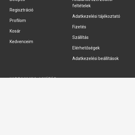
feltételek
Regisztráció
Adatkezelési tájékoztató
Profilom
Fizetés
Kosár
Szállítás
Kedvenceim
Elérhetőségek
Adatkezelési beállítások
HIDRAULIKA JAVÍTÁS
Hidraulika szivattyú javitás
Hidromotor javítás
Munkahenger javítás
Vezérlő tömb javítás