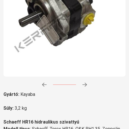
Előrehaladás:
0
%
Gyártó:
Kayaba
Súly:
3,2 kg
Schaeff HR16 hidraulikus szivattyú
Modell típus
: Schaeff, Terex HR16, O&K RH1.35, Zeppelin