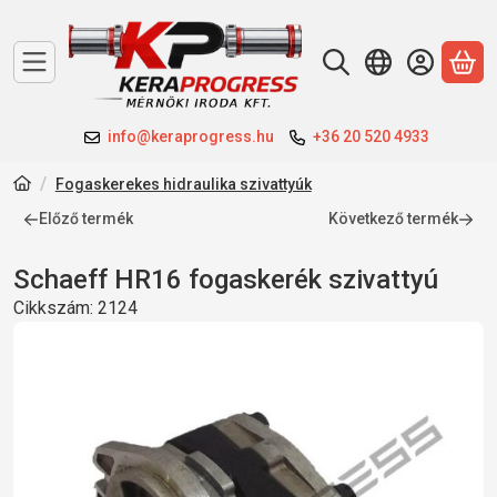
A 
info@keraprogress.hu
+36 20 520 4933
Fogaskerekes hidraulika szivattyúk
Előző termék
Következő termék
Schaeff HR16 fogaskerék szivattyú
Cikkszám:
2124