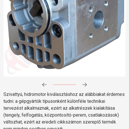
Előrehaladás:
0
%
Szivattyú, hidromotor kiválasztáshoz az alábbiakat érdemes
tudni: a gépgyártók típusonként különféle technikai
tervezést alkalmaznak, ezért az alkatrészek kialakítása
(tengely, felfogatás, központosító-perem, csatlakozások)
változhat, ezért az eredeti cikkszámon szereplő termék
nem minden esetben egyezik.