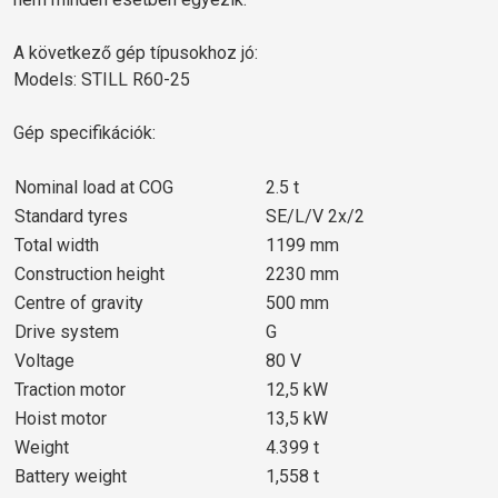
A következő gép típusokhoz jó:
Models: STILL R60-25
Gép specifikációk:
Nominal load at COG
2.5 t
Standard tyres
SE/L/V 2x/2
Total width
1199 mm
Construction height
2230 mm
Centre of gravity
500 mm
Drive system
G
Voltage
80 V
Traction motor
12,5 kW
Hoist motor
13,5 kW
Weight
4.399 t
Battery weight
1,558 t