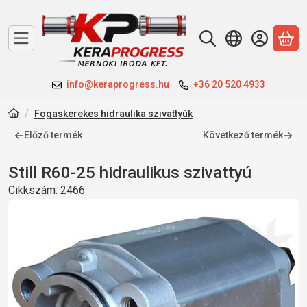
A 
info@keraprogress.hu
+36 20 520 4933
Fogaskerekes hidraulika szivattyúk
Előző termék
Következő termék
Still R60-25 hidraulikus szivattyú
Cikkszám:
2466