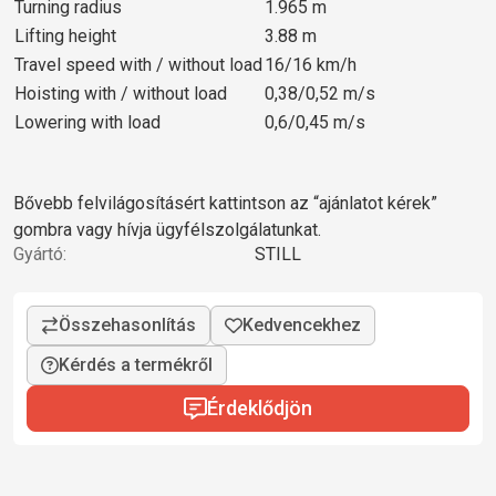
Turning radius
1.965 m
Lifting height
3.88 m
Travel speed with / without load
16/16 km/h
Hoisting with / without load
0,38/0,52 m/s
Lowering with load
0,6/0,45 m/s
Bővebb felvilágosításért kattintson az “ajánlatot kérek”
gombra vagy hívja ügyfélszolgálatunkat.
Gyártó:
STILL
Kérdés a termékről
Érdeklődjön