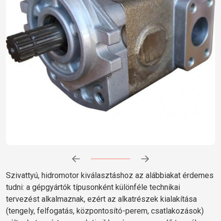
Előrehaladás:
0
%
Szivattyú, hidromotor kiválasztáshoz az alábbiakat érdemes
tudni: a gépgyártók típusonként különféle technikai
tervezést alkalmaznak, ezért az alkatrészek kialakítása
(tengely, felfogatás, központosító-perem, csatlakozások)