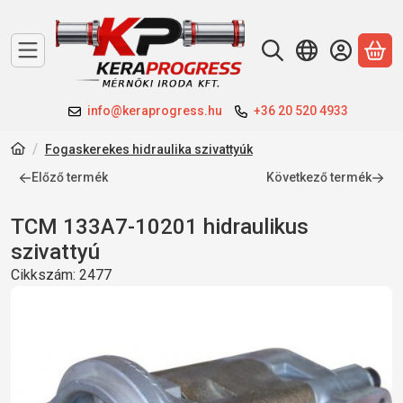
A 
info@keraprogress.hu
+36 20 520 4933
Fogaskerekes hidraulika szivattyúk
Előző termék
Következő termék
TCM 133A7-10201 hidraulikus
szivattyú
Cikkszám:
2477