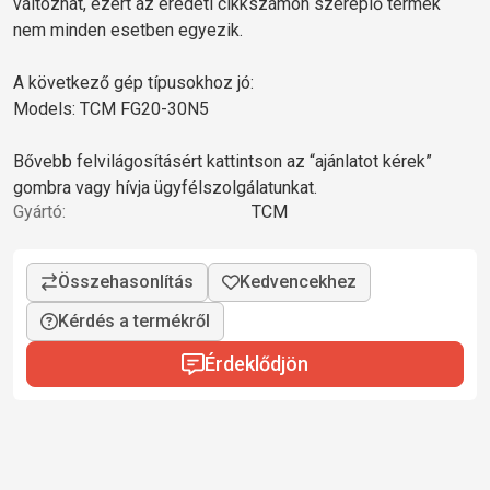
változhat, ezért az eredeti cikkszámon szereplő termék
nem minden esetben egyezik.
A következő gép típusokhoz jó:
Models: TCM FG20-30N5
Bővebb felvilágosításért kattintson az “ajánlatot kérek”
gombra vagy hívja ügyfélszolgálatunkat.
Gyártó:
TCM
Kérdés a termékről
Érdeklődjön