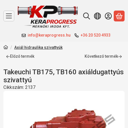
A 
info@keraprogress.hu
+36 20 520 4933
Axiál hidraulika szivattyúk
Előző termék
Következő termék
Takeuchi TB175, TB160 axiáldugattyús
szivattyú
Cikkszám:
2137