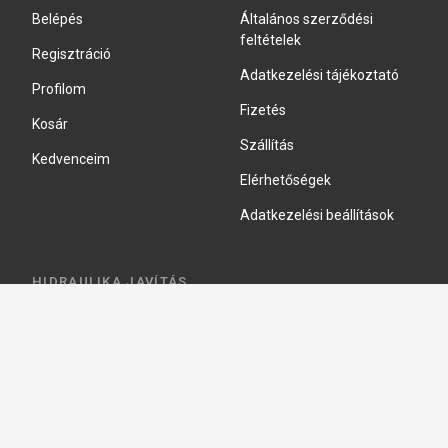
Belépés
Általános szerződési
feltételek
Regisztráció
Adatkezelési tájékoztató
Profilom
Fizetés
Kosár
Szállítás
Kedvenceim
Elérhetőségek
Adatkezelési beállítások
HIDRAULIKA JAVÍTÁS
Hidraulika szivattyú javitás
Hidromotor javítás
Munkahenger javítás
Vezérlő tömb javítás