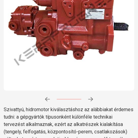
Előrehaladás:
0
%
Szivattyú, hidromotor kiválasztáshoz az alábbiakat érdemes
tudni: a gépgyártók típusonként különféle technikai
tervezést alkalmaznak, ezért az alkatrészek kialakítása
(tengely, felfogatás, központosító-perem, csatlakozások)