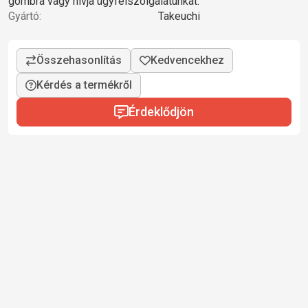
gombra vagy hívja ügyfélszolgálatunkat.
Gyártó:
Takeuchi
Kérdés a termékről
Érdeklődjön