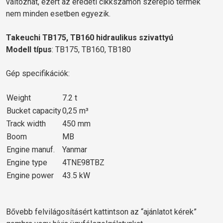
változhat, ezért az eredeti cikkszámon szereplő termék
nem minden esetben egyezik.
Takeuchi TB175, TB160 hidraulikus szivattyú
Modell típus
: TB175, TB160, TB180
Gép specifikációk:
Weight
7.2 t
Bucket capacity
0,25 m³
Track width
450 mm
Boom
MB
Engine manuf.
Yanmar
Engine type
4TNE98TBZ
Engine power
43.5 kW
Bővebb felvilágosításért kattintson az “ajánlatot kérek”