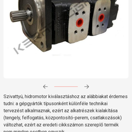
Előrehaladás:
0
%
Szivattyú, hidromotor kiválasztáshoz az alábbiakat érdemes
tudni: a gépgyártók típusonként különféle technikai
tervezést alkalmaznak, ezért az alkatrészek kialakítása
(tengely, felfogatás, központosító-perem, csatlakozások)
változhat, ezért az eredeti cikkszámon szereplő termék
nem minden esetben egyezik.