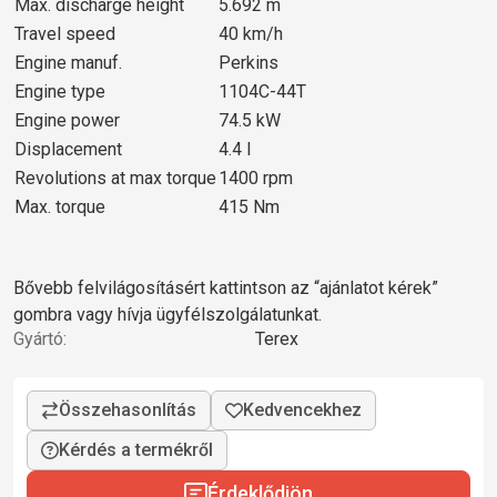
Max. discharge height
5.692 m
Travel speed
40 km/h
Engine manuf.
Perkins
Engine type
1104C-44T
Engine power
74.5 kW
Displacement
4.4 l
Revolutions at max torque
1400 rpm
Max. torque
415 Nm
Bővebb felvilágosításért kattintson az “ajánlatot kérek”
gombra vagy hívja ügyfélszolgálatunkat.
Gyártó:
Terex
Kérdés a termékről
Érdeklődjön