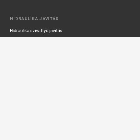
HIDRAULIKA JAVÍTÁS
Hidraulika szivattyú javitás
Hidromotor javítás
Munkahenger javítás
Vezérlő tömb javítás
Copyright © 2026, Keraprogress Kft. Minden jog fenntartva!
2146 Mogyoród, Jókai Mór u. 16
+36 20 520 4933