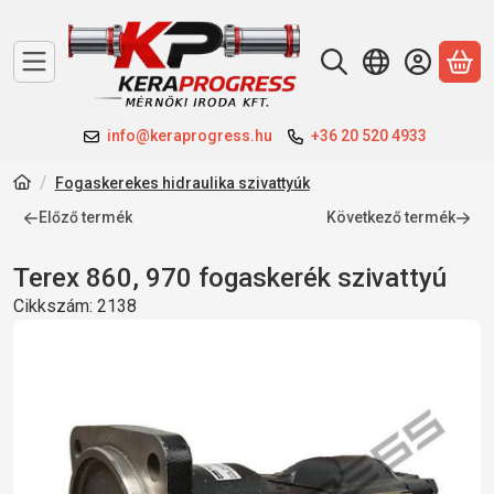
A 
info@keraprogress.hu
+36 20 520 4933
Fogaskerekes hidraulika szivattyúk
Előző termék
Következő termék
Terex 860, 970 fogaskerék szivattyú
Cikkszám:
2138