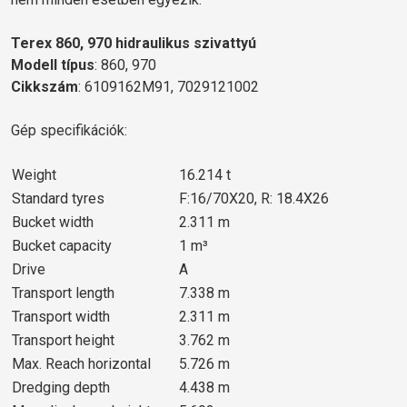
Terex 860, 970 hidraulikus szivattyú
Modell típus
: 860, 970
Cikkszám
: 6109162M91, 7029121002
Gép specifikációk:
Weight
16.214 t
Standard tyres
F:16/70X20, R: 18.4X26
Bucket width
2.311 m
Bucket capacity
1 m³
Drive
A
Transport length
7.338 m
Transport width
2.311 m
Transport height
3.762 m
Max. Reach horizontal
5.726 m
Dredging depth
4.438 m