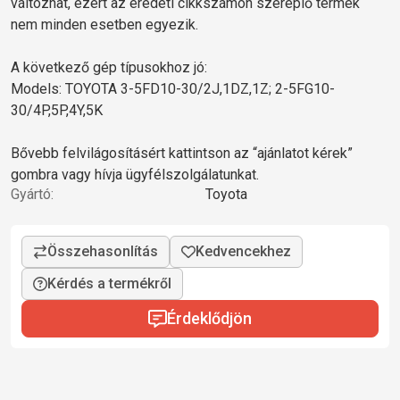
változhat, ezért az eredeti cikkszámon szereplő termék
nem minden esetben egyezik.
A következő gép típusokhoz jó:
Models: TOYOTA 3-5FD10-30/2J,1DZ,1Z; 2-5FG10-
30/4P,5P,4Y,5K
Bővebb felvilágosításért kattintson az “ajánlatot kérek”
gombra vagy hívja ügyfélszolgálatunkat.
Gyártó:
Toyota
Kérdés a termékről
Érdeklődjön