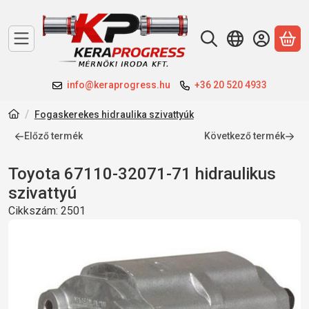
A 
info@keraprogress.hu
+36 20 520 4933
Fogaskerekes hidraulika szivattyúk
Előző termék
Következő termék
Toyota 67110-32071-71 hidraulikus
szivattyú
Cikkszám:
2501