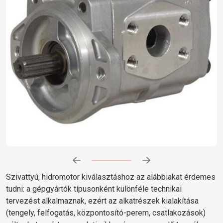
Előrehaladás:
0
%
Szivattyú, hidromotor kiválasztáshoz az alábbiakat érdemes
tudni: a gépgyártók típusonként különféle technikai
tervezést alkalmaznak, ezért az alkatrészek kialakítása
(tengely, felfogatás, központosító-perem, csatlakozások)