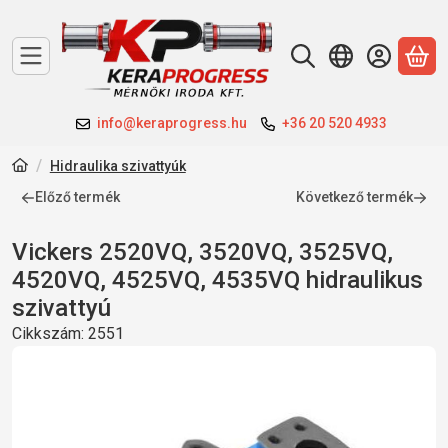
A 
info@keraprogress.hu
+36 20 520 4933
Hidraulika szivattyúk
Előző termék
Következő termék
Vickers 2520VQ, 3520VQ, 3525VQ,
4520VQ, 4525VQ, 4535VQ hidraulikus
szivattyú
Cikkszám:
2551