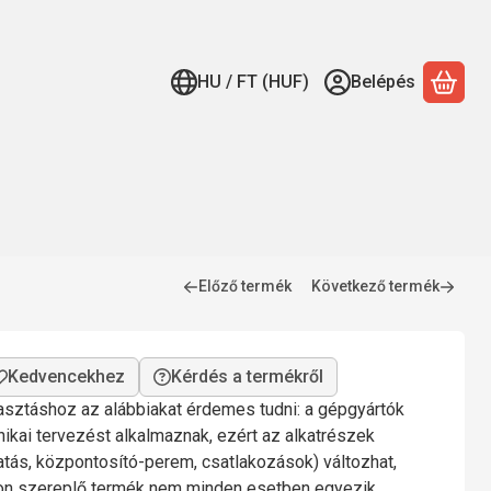
HU / FT (HUF)
Belépés
A ko
Előző termék
Következő termék
Kérdés a termékről
lasztáshoz az alábbiakat érdemes tudni: a gépgyártók
nikai tervezést alkalmaznak, ezért az alkatrészek
gatás, központosító-perem, csatlakozások) változhat,
mon szereplő termék nem minden esetben egyezik.