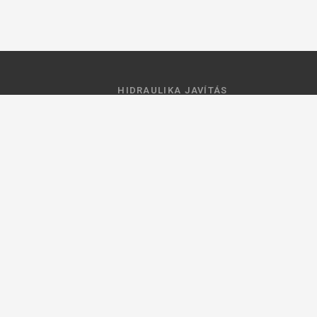
HIDRAULIKA JAVÍTÁS
 feltételek
Hidraulika szivattyú javitás
ztató
Hidromotor javítás
Munkahenger javítás
Vezérlő tömb javítás
ások