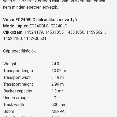
változhat, ezért az eredeti cikkszámon szereplő termék
nem minden esetben egyezik.
Volvo EC240BLC hidraulikus szivattyú
Modell típus:
EC240BLC, EC240LC
Cikkszám
: 14524179, 14531855, 14531856, 14595621,
14524180, 1142-00531
Gép specifikációk:
Weight
24.3 t
Transport length
10.02 m
Transport width
3.19 m
Transport height
2.99 m
Bucket capacity
1,3 m³
Undercarriage
LC
Track width
600 mm
Boom
MB/VA