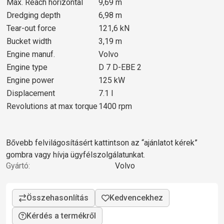
Max. Reach horizontal
9,69 m
Dredging depth
6,98 m
Tear-out force
121,6 kN
Bucket width
3,19 m
Engine manuf.
Volvo
Engine type
D 7 D-EBE 2
Engine power
125 kW
Displacement
7.1 l
Revolutions at max torque
1400 rpm
Bővebb felvilágosításért kattintson az “ajánlatot kérek”
gombra vagy hívja ügyfélszolgálatunkat.
Gyártó:
Volvo
Kérdés a termékről