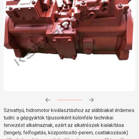
Előrehaladás:
0
%
Szivattyú, hidromotor kiválasztáshoz az alábbiakat érdemes
tudni: a gépgyártók típusonként különféle technikai
tervezést alkalmaznak, ezért az alkatrészek kialakítása
(tengely, felfogatás, központosító-perem, csatlakozások)