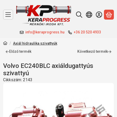
A 
info@keraprogress.hu
+36 20 520 4933
Axiál hidraulika szivattyúk
Előző termék
Következő termék
Volvo EC240BLC axiáldugattyús
szivattyú
Cikkszám:
2143