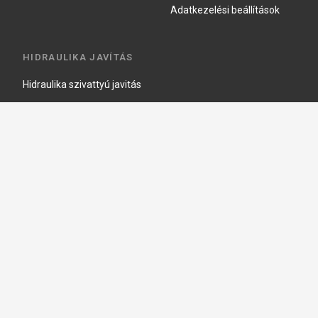
Adatkezelési beállítások
HIDRAULIKA JAVÍTÁS
Hidraulika szivattyú javitás
Hidromotor javítás
Munkahenger javítás
Vezérlő tömb javítás
Copyright © 2026, Keraprogress Kft. Minden jog fenntartva!
2146 Mogyoród, Jókai Mór u. 16