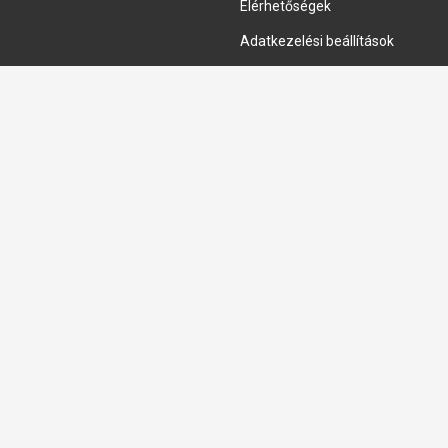
Elérhetőségek
Adatkezelési beállítások
HIDRAULIKA JAVÍTÁS
Hidraulika szivattyú javitás
Hidromotor javítás
Munkahenger javítás
Vezérlő tömb javítás
Copyright © 2026, Keraprogress Kft. Minden jog fenntartva!