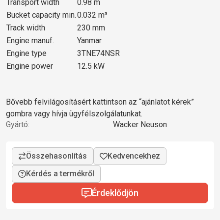
Transport width
0.98 m
Bucket capacity min.
0.032 m³
Track width
230 mm
Engine manuf.
Yanmar
Engine type
3TNE74NSR
Engine power
12.5 kW
Bővebb felvilágosításért kattintson az “ajánlatot kérek”
gombra vagy hívja ügyfélszolgálatunkat.
Gyártó:
Wacker Neuson
Kérdés a termékről
Érdeklődjön