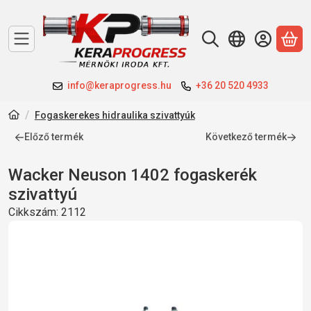
A 
info@keraprogress.hu
+36 20 520 4933
Fogaskerekes hidraulika szivattyúk
Előző termék
Következő termék
Wacker Neuson 1402 fogaskerék
szivattyú
Cikkszám:
2112