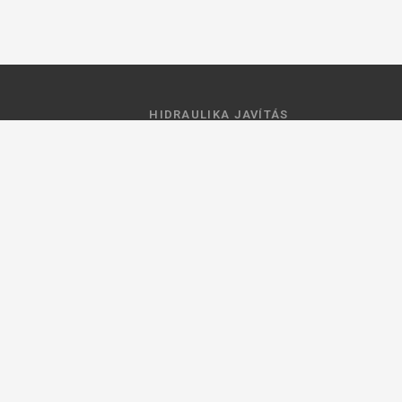
HIDRAULIKA JAVÍTÁS
 feltételek
Hidraulika szivattyú javitás
ztató
Hidromotor javítás
Munkahenger javítás
Vezérlő tömb javítás
ások