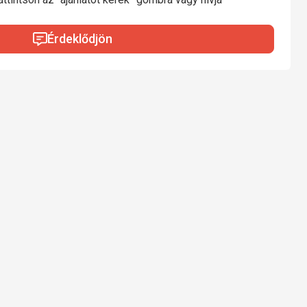
Érdeklődjön