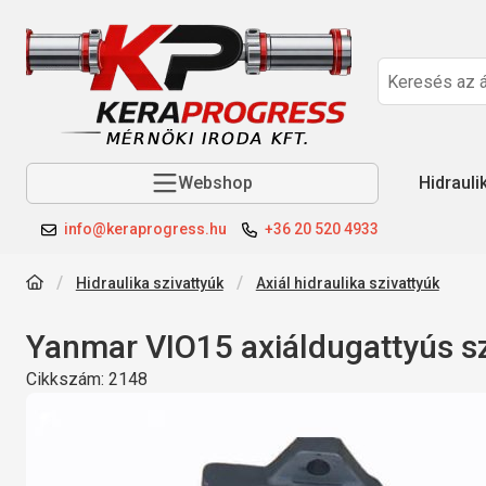
Webshop
Hidrauli
info@keraprogress.hu
+36 20 520 4933
Hidraulika szivattyúk
Axiál hidraulika szivattyúk
Yanmar VIO15 axiáldugattyús sz
Cikkszám:
2148