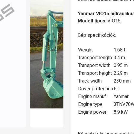
Yanmar VIO15 hidraulikus
Modell típus
: VIO15
Gép specifikációk:
Weight
1.68 t
Transport length
3.4 m
Transport width
0.95 m
Transport height
2.29 m
Track width
230 mm
Driver protection
FD
Engine manuf.
Yanmar
Engine type
3TNV70W
Engine power
8.9 kW
Bővebb felvilágosításért ka