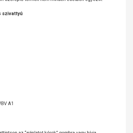
 szivattyú
BV A1
ttintson az “ajánlatot kérek” gombra vagy hívja