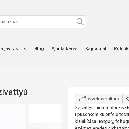
ka javítás
Blog
Ajánlatkérés
Kapcsolat
Rólunk
ivattyú
Szivattyú, hidromotor kivá
típusonként különféle tech
kialakítása (tengely, felfo
ezért az eredeti cikkszá