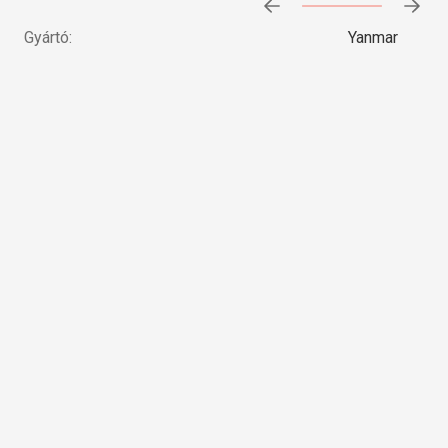
Előrehaladás:
0
%
Gyártó:
Yanmar