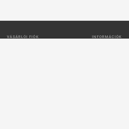
VÁSÁRLÓI FIÓK
INFORMÁCIÓK
Belépés
Általános szerződési
Regisztráció
Adatkezelési tájéko
Profilom
Fizetés
Kosár
Szállítás
Kedvenceim
Elérhetőségek
Adatkezelési beállít