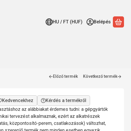
HU / FT (HUF)
Belépés
A ko
Előző termék
Következő termék
Kérdés a termékről
lasztáshoz az alábbiakat érdemes tudni: a gépgyártók
nikai tervezést alkalmaznak, ezért az alkatrészek
gatás, központosító-perem, csatlakozások) változhat,
mon szereplő termék nem minden esetben egyezik.